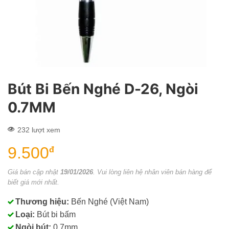
Bút Bi Bến Nghé D-26, Ngòi
0.7MM
232 lượt xem
9.500
đ
Giá bán cập nhật
19/01/2026
. Vui lòng liên hệ nhân viên bán hàng để
biết giá mới nhất.
Thương hiệu:
Bến Nghé (Việt Nam)
Loại:
Bút bi bấm
Ngòi bút:
0.7mm