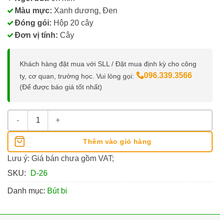
Màu mực:
Xanh dương, Đen
Đóng gói:
Hộp 20 cây
Đơn vị tính:
Cây
Khách hàng đặt mua với SLL / Đặt mua định kỳ cho công
096.339.3566
ty, cơ quan, trường học. Vui lòng gọi:
(Để được báo giá tốt nhất)
Bút Bi Bến Nghé D-26, Ngòi 0.7MM số lượng
Thêm vào giỏ hàng
Lưu ý: Giá bán chưa gồm VAT;
SKU:
D-26
Danh mục:
Bút bi