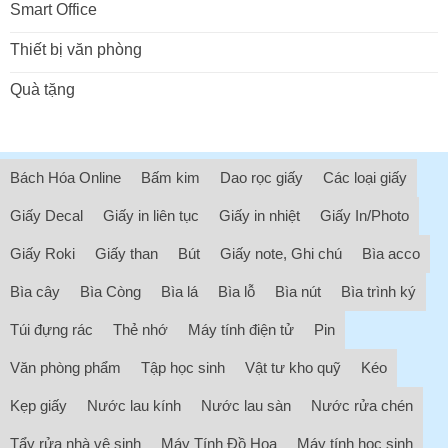
Smart Office
Thiết bị văn phòng
Quà tặng
Bách Hóa Online
Bấm kim
Dao rọc giấy
Các loại giấy
Giấy Decal
Giấy in liên tục
Giấy in nhiệt
Giấy In/Photo
Giấy Roki
Giấy than
Bút
Giấy note, Ghi chú
Bìa acco
Bìa cây
Bìa Còng
Bìa lá
Bìa lỗ
Bìa nút
Bìa trình ký
Túi đựng rác
Thẻ nhớ
Máy tính điện tử
Pin
Văn phòng phẩm
Tập học sinh
Vật tư kho quỹ
Kéo
Kẹp giấy
Nước lau kính
Nước lau sàn
Nước rửa chén
Tẩy rửa nhà vệ sinh
Máy Tính Đồ Họa
Máy tính học sinh