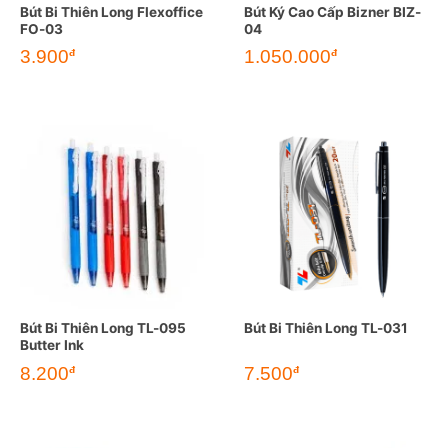
Bút Bi Thiên Long Flexoffice
Bút Ký Cao Cấp Bizner BIZ-
FO-03
04
3.900
1.050.000
đ
đ
Bút Bi Thiên Long TL-095
Bút Bi Thiên Long TL-031
Butter Ink
8.200
7.500
đ
đ