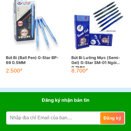
Bút Bi (Ball Pen) G-Star BP-
Bút Bi Lưỡng Mực (Semi-
69 0.5MM
Gel) G-Star SM-01 Ngòi
0.7MM
2.500
8.700
đ
đ
Đăng ký nhận bản tin