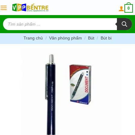
Skip
0
to
content
Tìm
kiếm
sản
phẩm
Trang chủ
/
Văn phòng phẩm
/
Bút
/
Bút bi