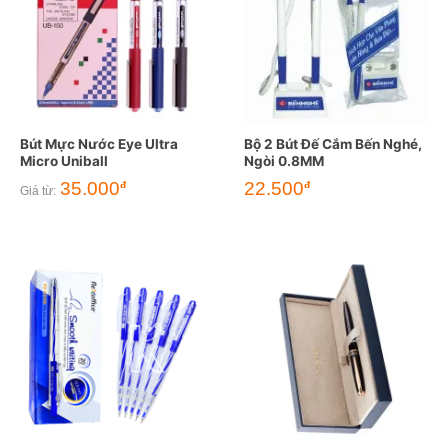
Bút Mực Nước Eye Ultra
Bộ 2 Bút Đế Cắm Bến Nghé,
Micro Uniball
Ngòi 0.8MM
35.000
22.500
đ
đ
Giá từ: