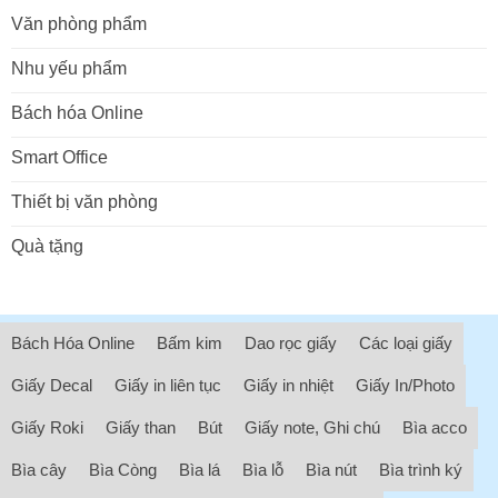
Văn phòng phẩm
Nhu yếu phẩm
Bách hóa Online
Smart Office
Thiết bị văn phòng
Quà tặng
Bách Hóa Online
Bấm kim
Dao rọc giấy
Các loại giấy
Giấy Decal
Giấy in liên tục
Giấy in nhiệt
Giấy In/Photo
Giấy Roki
Giấy than
Bút
Giấy note, Ghi chú
Bìa acco
Bìa cây
Bìa Còng
Bìa lá
Bìa lỗ
Bìa nút
Bìa trình ký