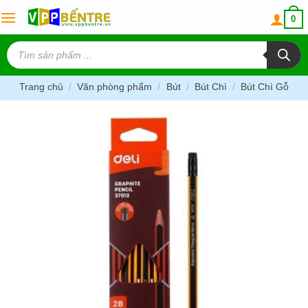
Skip
0
to
content
Tìm
kiếm
sản
phẩm
Trang chủ
/
Văn phòng phẩm
/
Bút
/
Bút Chì
/
Bút Chì Gỗ