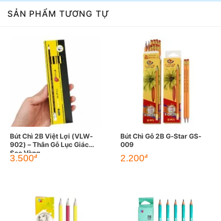
SẢN PHẨM TƯƠNG TỰ
Bút Chì 2B Việt Lợi (VLW-
Bút Chì Gỗ 2B G-Star GS-
902) – Thân Gỗ Lục Giác
009
Sọc Vàng
3.500
2.200
đ
đ