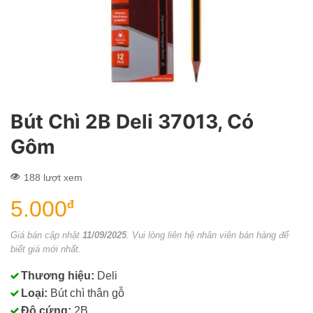
Bút Chì 2B Deli 37013, Có
Gôm
188 lượt xem
5.000
đ
Giá bán cập nhật
11/09/2025
. Vui lòng liên hệ nhân viên bán hàng để
biết giá mới nhất.
Thương hiệu:
Deli
Loại:
Bút chì thân gỗ
Độ cứng:
2B