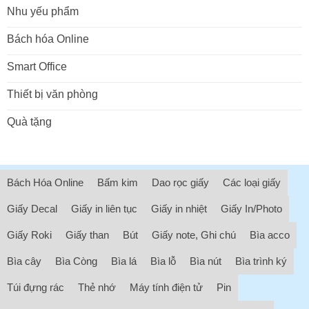
Nhu yếu phẩm
Bách hóa Online
Smart Office
Thiết bị văn phòng
Quà tặng
Bách Hóa Online
Bấm kim
Dao rọc giấy
Các loại giấy
Giấy Decal
Giấy in liên tục
Giấy in nhiệt
Giấy In/Photo
Giấy Roki
Giấy than
Bút
Giấy note, Ghi chú
Bìa acco
Bìa cây
Bìa Còng
Bìa lá
Bìa lỗ
Bìa nút
Bìa trình ký
Túi đựng rác
Thẻ nhớ
Máy tính điện tử
Pin