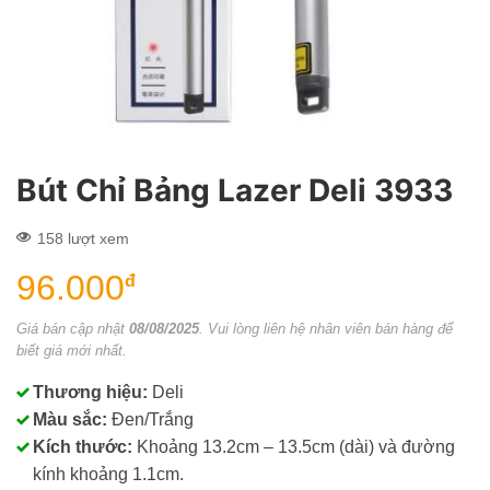
Bút Chỉ Bảng Lazer Deli 3933
158 lượt xem
96.000
đ
Giá bán cập nhật
08/08/2025
. Vui lòng liên hệ nhân viên bán hàng để
biết giá mới nhất.
Thương hiệu:
Deli
Màu sắc:
Đen/Trắng
Kích thước:
Khoảng 13.2cm – 13.5cm (dài) và đường
kính khoảng 1.1cm.