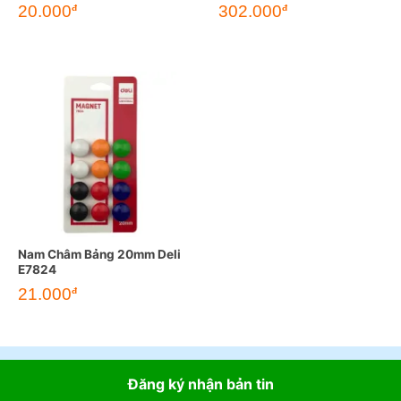
20.000
302.000
đ
đ
Nam Châm Bảng 20mm Deli
E7824
21.000
đ
Đăng ký nhận bản tin