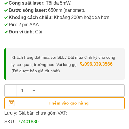
Công suất laser:
Tối đa 5mW.
Bước sóng laser:
650nm (nanomet).
Khoảng cách chiếu:
Khoảng 200m hoặc xa hơn.
Pin:
2 pin AAA
Đơn vị tính:
Cái
Khách hàng đặt mua với SLL / Đặt mua định kỳ cho công
096.339.3566
ty, cơ quan, trường học. Vui lòng gọi:
(Để được báo giá tốt nhất)
Bút Chỉ Bảng Lazer Deli 3933 số lượng
Thêm vào giỏ hàng
Lưu ý: Giá bán chưa gồm VAT;
SKU:
77401830