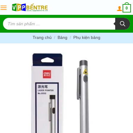
Skip
0
to
content
Tìm
kiếm
sản
phẩm
Trang chủ
/
Bảng
/
Phụ kiện bảng