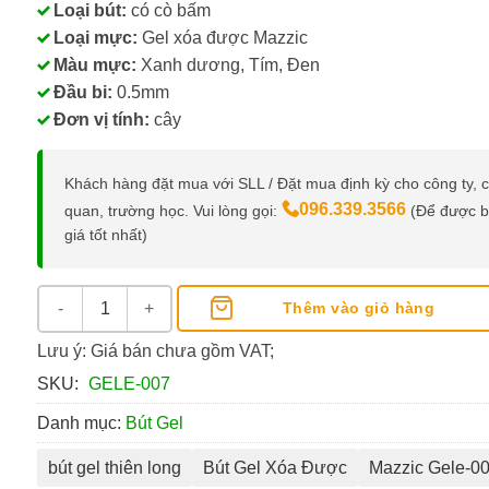
Loại bút:
có cò bấm
Loại mực:
Gel xóa được Mazzic
Màu mực:
Xanh dương, Tím, Đen
Đầu bi:
0.5mm
Đơn vị tính:
cây
Khách hàng đặt mua với SLL / Đặt mua định kỳ cho công ty, 
096.339.3566
quan, trường học. Vui lòng gọi:
(Để được 
giá tốt nhất)
Bút Gel Xóa Được Mazzic Gele-007 Chính Hãng Thiên Long 
Thêm vào giỏ hàng
Lưu ý: Giá bán chưa gồm VAT;
SKU:
GELE-007
Danh mục:
Bút Gel
bút gel thiên long
Bút Gel Xóa Được
Mazzic Gele-0