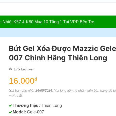
In Nhiệt K57 & K80 Mua 10 Tặng 1 Tại VPP Bến Tre
Bút Gel Xóa Được Mazzic Gele
007 Chính Hãng Thiên Long
175 lượt xem
16.000
đ
Giá bán cập nhật
24/09/2024
. Vui lòng liên hệ nhân viên bán hàng để bi
mới nhất.
Thương hiệu:
Thiên Long
Model:
Gele-007