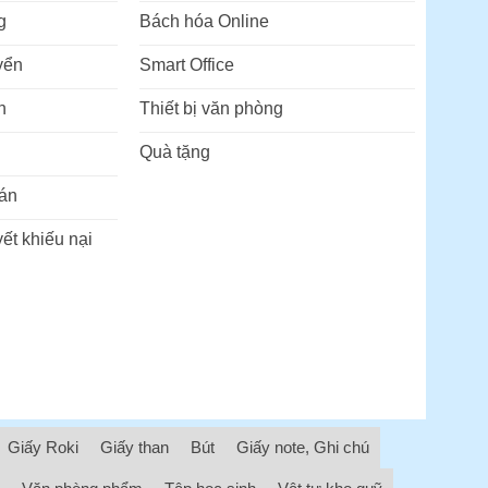
g
Bách hóa Online
yển
Smart Office
n
Thiết bị văn phòng
Quà tặng
án
ết khiếu nại
Giấy Roki
Giấy than
Bút
Giấy note, Ghi chú