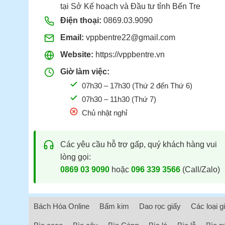
tại Sở Kế hoạch và Đầu tư tỉnh Bến Tre
Điện thoại:
0869.03.9090
Email:
vppbentre22@gmail.com
Website:
https://vppbentre.vn
Giờ làm việc:
07h30 – 17h30 (Thứ 2 đến Thứ 6)
07h30 – 11h30 (Thứ 7)
Chủ nhật nghỉ
Các yêu cầu hỗ trợ gấp, quý khách hàng vui
lòng gọi:
0869 03 9090
hoặc
096 339 3566
(Call/Zalo)
Bách Hóa Online
Bấm kim
Dao rọc giấy
Các loại g