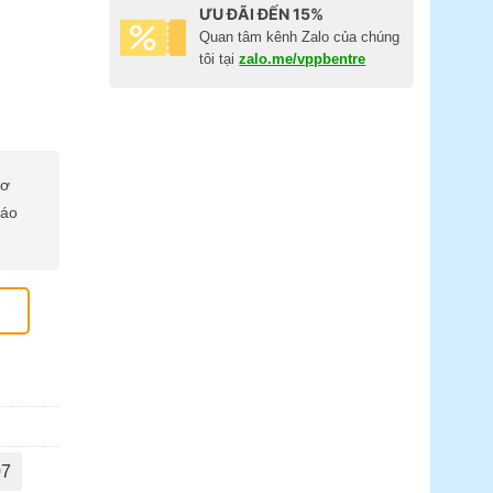
ƯU ĐÃI ĐẾN 15%
Quan tâm kênh Zalo của chúng
tôi tại
zalo.me/vppbentre
cơ
báo
số lượng
07