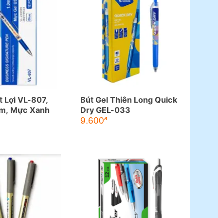
t Lợi VL-807,
Bút Gel Thiên Long Quick
mm, Mực Xanh
Dry GEL-033
9.600
đ