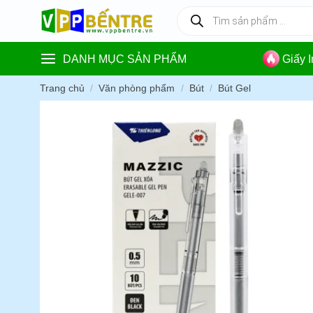
Skip
Tìm
kiếm
to
sản
content
phẩm
DANH MỤC SẢN PHẨM
Giấy 
Trang chủ
/
Văn phòng phẩm
/
Bút
/
Bút Gel