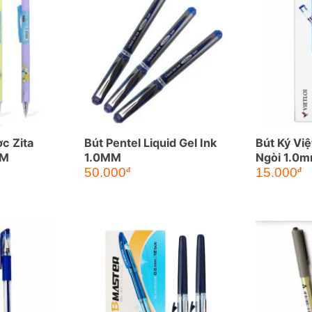
c Zita
Bút Pentel Liquid Gel Ink
Bút Ký Việ
MM
1.0MM
Ngòi 1.0
50.000
15.000
đ
đ