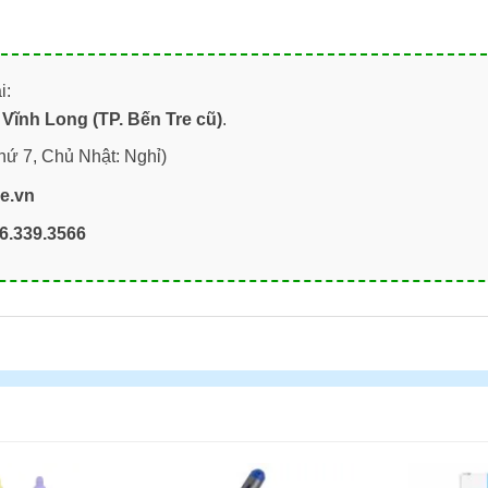
i:
Vĩnh Long (TP. Bến Tre cũ)
.
hứ 7, Chủ Nhật: Nghỉ)
re.vn
6.339.3566