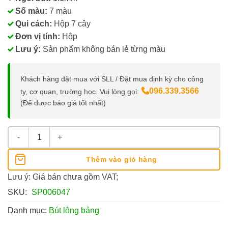
Số màu:
7 màu
Qui cách:
Hộp 7 cây
Đơn vị tính:
Hộp
Lưu ý:
Sản phẩm không bán lẻ từng màu
Khách hàng đặt mua với SLL / Đặt mua định kỳ cho công
096.339.3566
ty, cơ quan, trường học. Vui lòng gọi:
(Để được báo giá tốt nhất)
Bút Lông Bảng Thiên Long WB-026/AK 7 Màu số lượng
Thêm vào giỏ hàng
Lưu ý: Giá bán chưa gồm VAT;
SKU:
SP006047
Danh mục:
Bút lông bảng