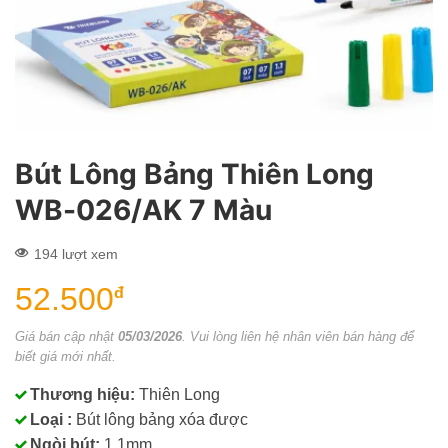
Bút Lông Bảng Thiên Long
WB-026/AK 7 Màu
194 lượt xem
52.500
đ
Giá bán cập nhật
05/03/2026
. Vui lòng liên hệ nhân viên bán hàng để
biết giá mới nhất.
Thương hiệu:
Thiên Long
Loại :
Bút lông bảng xóa được
Ngòi bút:
1.1mm