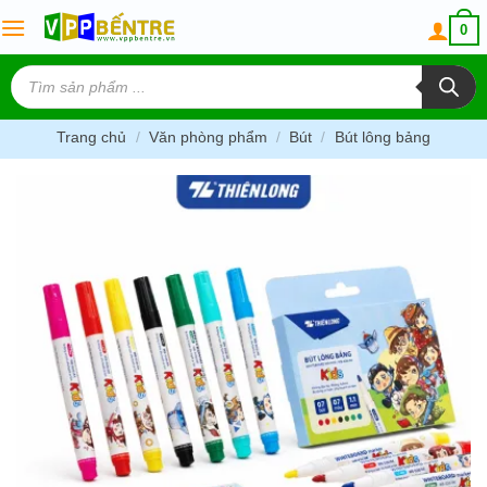
Skip
0
to
content
Tìm
kiếm
sản
phẩm
Trang chủ
/
Văn phòng phẩm
/
Bút
/
Bút lông bảng