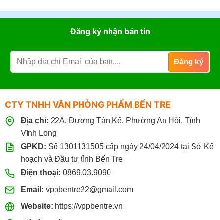
8.000đ.
Đăng ký nhận bản tin
CTY TNHH VĂN PHÒNG PHẨM BẾN TRE
Địa chỉ:
22A, Đường Tán Kế, Phường An Hội, Tỉnh
Vĩnh Long
GPKD:
Số 1301131505 cấp ngày 24/04/2024 tại Sở Kế
hoạch và Đầu tư tỉnh Bến Tre
Điện thoại:
0869.03.9090
Email:
vppbentre22@gmail.com
Website:
https://vppbentre.vn