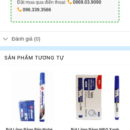
Đặt mua qua điện thoại:
0869.03.9090
096.339.3566
Đánh giá (0)
SẢN PHẨM TƯƠNG TỰ
Bút Lông Bảng Bến Nghé
Bút Lông Bảng M&G Xanh