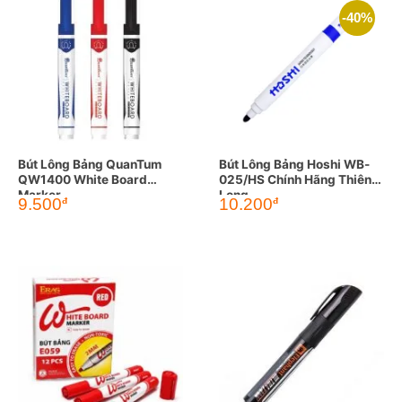
-40%
Bút Lông Bảng QuanTum
Bút Lông Bảng Hoshi WB-
QW1400 White Board
025/HS Chính Hãng Thiên
Marker
Long
Giá
Giá
9.500
10.200
đ
đ
gốc
hiện
là:
tại
17.000đ.
là:
10.200đ.