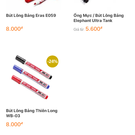
Bút Lông Bảng Eras E059
Ống Mực / Bút Lông Bảng
Elephant Ultra Tank
8.000
5.600
đ
đ
Giá từ:
-24%
Bút Lông Bảng Thiên Long
WB-03
Giá
Giá
8.000
đ
gốc
hiện
là:
tại
10.500đ.
là: