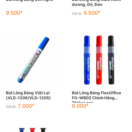
dương, Đỏ, Đen
9.500
9.500
đ
đ
Giá từ:
Bút Lông Bảng Việt Lợi
Bút Lông Bảng FlexOffice
(VLD-1206/VLD-1205)
FO-WB02 Chính Hãng
Thiên Long
7.000
9.000
đ
đ
Giá từ: