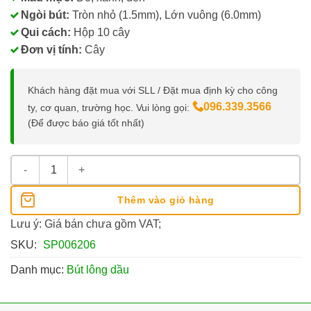
Ngòi bút:
Tròn nhỏ (1.5mm), Lớn vuông (6.0mm)
Qui cách:
Hộp 10 cây
Đơn vị tính:
Cây
Khách hàng đặt mua với SLL / Đặt mua định kỳ cho công
096.339.3566
ty, cơ quan, trường học. Vui lòng gọi:
(Để được báo giá tốt nhất)
Bút Lông Dầu Thiên Long FO-PM06/XK số lượng
Thêm vào giỏ hàng
Lưu ý: Giá bán chưa gồm VAT;
SKU:
SP006206
Danh mục:
Bút lông dầu