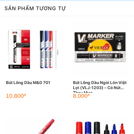
SẢN PHẨM TƯƠNG TỰ
Bút Lông Dầu M&G 701
Bút Lông Dầu Ngòi Lớn Việt
Lợi (VLJ-1203) – Có Nút
Thay Mực
10.800
8.000
đ
đ