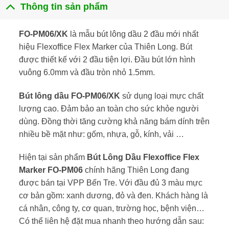
Thông tin sản phẩm
FO-PM06/XK
là mẫu bút lông dầu 2 đầu mới nhất
hiệu Flexoffice Flex Marker của
Thiên Long
. Bút
được thiết kế với 2 đầu tiện lợi. Đầu bút lớn hình
vuông 6.0mm và đầu tròn nhỏ 1.5mm.
Bút lông dầu FO-PM06/XK
sử dụng loại mực chất
lượng cao. Đảm bảo an toàn cho sức khỏe người
dùng. Đồng thời tăng cường khả năng bám dính trên
nhiều bề mặt như: gốm, nhựa, gỗ, kính, vải …
Hiện tại sản phẩm
Bút Lông Dầu Flexoffice Flex
Marker FO-PM06
chính hãng
Thiên Long
đang
được bán tại VPP Bến Tre. Với đầu đủ 3 màu mực
cơ bản gồm: xanh dương, đỏ và đen. Khách hàng là
cá nhân, công ty, cơ quan, trường học, bệnh viện…
Có thể liên hệ đặt mua nhanh theo hướng dẫn sau: