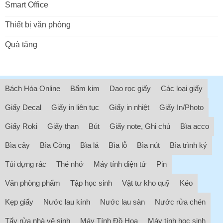
Smart Office
Thiết bị văn phòng
Quà tặng
Bách Hóa Online
Bấm kim
Dao rọc giấy
Các loại giấy
Giấy Decal
Giấy in liên tục
Giấy in nhiệt
Giấy In/Photo
Giấy Roki
Giấy than
Bút
Giấy note, Ghi chú
Bìa acco
Bìa cây
Bìa Còng
Bìa lá
Bìa lỗ
Bìa nút
Bìa trình ký
Túi đựng rác
Thẻ nhớ
Máy tính điện tử
Pin
Văn phòng phẩm
Tập học sinh
Vật tư kho quỹ
Kéo
Kẹp giấy
Nước lau kính
Nước lau sàn
Nước rửa chén
Tẩy rửa nhà vệ sinh
Máy Tính Đồ Họa
Máy tính học sinh