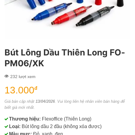
Bút Lông Dầu Thiên Long FO-
PM06/XK
232 lượt xem
13.000
đ
Giá bán cập nhật
13/04/2026
. Vui lòng liên hệ nhân viên bán hàng để
biết giá mới nhất.
Thương hiệu:
Flexoffice (Thiên Long)
Loại:
Bút lông dầu 2 đầu (không xóa được)
Màu mực:
Đỏ, xanh, đen