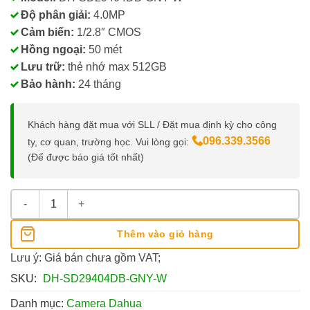
Độ phân giải:
4.0MP
Cảm biến:
1/2.8″ CMOS
Hồng ngoại:
50 mét
Lưu trữ:
thẻ nhớ max 512GB
Bảo hành:
24 tháng
Khách hàng đặt mua với SLL / Đặt mua định kỳ cho công
096.339.3566
ty, cơ quan, trường học. Vui lòng gọi:
(Để được báo giá tốt nhất)
Camera Speed Dome Dahua 4MP Wifi, Chuẩn ONVIF số lượng
Thêm vào giỏ hàng
Lưu ý: Giá bán chưa gồm VAT;
SKU:
DH-SD29404DB-GNY-W
Danh mục:
Camera Dahua