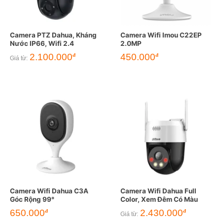
Camera PTZ Dahua, Kháng
Camera Wifi Imou C22EP
Nước IP66, Wifi 2.4
2.0MP
2.100.000
450.000
đ
đ
Giá từ:
Camera Wifi Dahua C3A
Camera Wifi Dahua Full
Góc Rộng 99°
Color, Xem Đêm Có Màu
650.000
2.430.000
đ
đ
Giá từ: