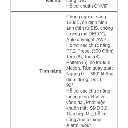
Kết nối
cổng LAN
Hỗ trợ chuẩn ONVIF
Chống ngược sáng
120dB, ổn định hình
ảnh điện tử EIS, chống
sương mù DEFOG,
Auto daynight, AWB…
Hỗ trợ các chức năng
PTZ: Preset (300 điểm),
Tour (8), Tour (8),
Pattern (5), hỗ trợ Idle
Motion. Tầm quay quét:
Tính năng
Ngang 0° – 360° không
điểm dừng; Dọc 0° –
90°
Hỗ trợ các chức năng
thông minh: Bảo vệ
vành đai, Phát hiện
khuôn mặt, SMD 3.0
Tích hợp Mic, hỗ trợ
cổng Audio in/out,
Alarm in/out.