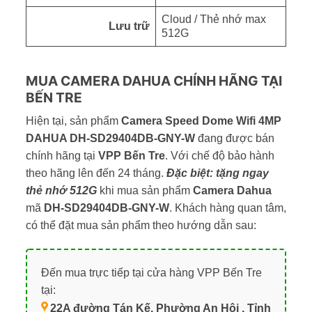
Cloud / Thẻ nhớ max
Lưu trữ
512G
MUA CAMERA DAHUA CHÍNH HÃNG TẠI
BẾN TRE
Hiện tại, sản phẩm
Camera Speed Dome Wifi 4MP
DAHUA DH-SD29404DB-GNY-W
đang được bán
chính hãng tại
VPP Bến Tre
. Với chế độ bảo hành
theo hãng lên đến 24 tháng.
Đặc biệt: tặng ngay
thẻ nhớ 512G
khi mua sản phẩm
Camera Dahua
mã
DH-SD29404DB-GNY-W
. Khách hàng quan tâm,
có thể đặt mua sản phẩm theo hướng dẫn sau:
Đến mua trực tiếp tại cửa hàng VPP Bến Tre
tại:
22A đường Tán Kế, Phường An Hội , Tỉnh