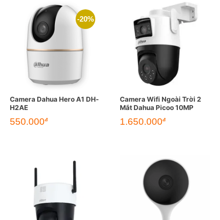
-20%
Camera Dahua Hero A1 DH-
Camera Wifi Ngoài Trời 2
H2AE
Mắt Dahua Picoo 10MP
Giá
Giá
550.000
1.650.000
đ
đ
gốc
hiện
là:
tại
690.000đ.
là:
550.000đ.