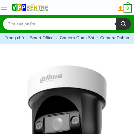
Skip
0
to
content
Tìm
kiếm
sản
phẩm
Trang chủ
/
Smart Office
/
Camera Quan Sát
/
Camera Dahua