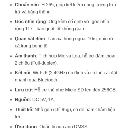
Chuẩn nén:
H.265, giúp tiết kiệm dung lượng lưu
trữ và băng thông.
Góc nhìn rộng:
Ống kính cố định với góc nhìn
rộng 117°, bao quát tốt không gian.
Quan sát đêm:
Tầm xa hồng ngoại 10m, nhìn rõ
cả trong bóng tối.
Âm thanh:
Tích hợp Mic và Loa, hỗ trợ đàm thoại
2 chiều (Full-duplex).
Kết nối:
Wi-Fi 6 (2.4GHz) ổn định và có thể cài đặt
nhanh qua Bluetooth.
Lưu trữ:
Hỗ trợ thẻ nhớ Micro SD lên đến 256GB.
Nguồn:
DC 5V, 1A.
Thiết kế:
Nhỏ gọn (chỉ 95g), có đế nam châm tiện
lợi.
Ứng dụng:
Quản lý qua app DMSS.