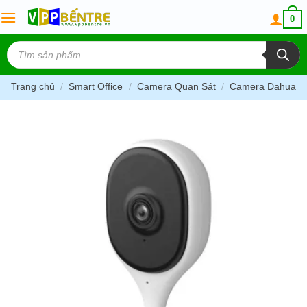
Skip
0
to
content
Tìm
kiếm
sản
phẩm
Trang chủ
/
Smart Office
/
Camera Quan Sát
/
Camera Dahua