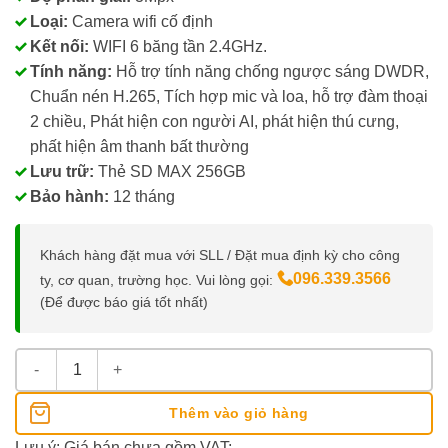
Loại:
Camera wifi cố định
Kết nối:
WIFI 6 băng tần 2.4GHz.
Tính năng:
Hỗ trợ tính năng chống ngược sáng DWDR,
Chuẩn nén H.265, Tích hợp mic và loa, hỗ trợ đàm thoại
2 chiều, Phát hiện con người AI, phát hiện thú cưng,
phất hiện âm thanh bất thường
Lưu trữ:
Thẻ SD MAX 256GB
Bảo hành:
12 tháng
Khách hàng đặt mua với SLL / Đặt mua định kỳ cho công
096.339.3566
ty, cơ quan, trường học. Vui lòng gọi:
(Để được báo giá tốt nhất)
Camera Wifi Dahua C3A Góc Rộng 99° số lượng
Thêm vào giỏ hàng
Lưu ý: Giá bán chưa gồm VAT;