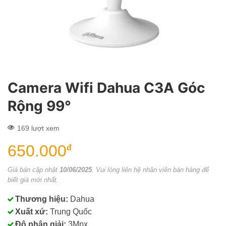
Camera Wifi Dahua C3A Góc
Rộng 99°
169 lượt xem
650.000
đ
Giá bán cập nhật
10/06/2025
. Vui lòng liên hệ nhân viên bán hàng để
biết giá mới nhất.
Thương hiệu:
Dahua
Xuất xứ:
Trung Quốc
Độ phân giải:
3Mpx