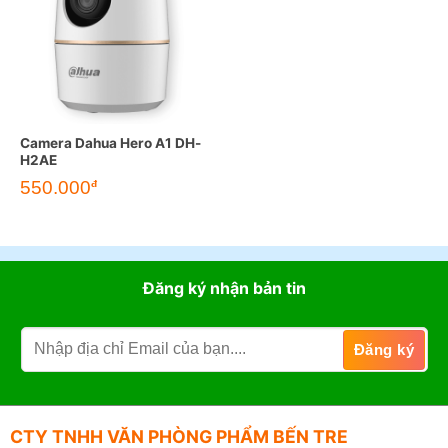
Camera Dahua Hero A1 DH-
H2AE
Giá
Giá
550.000
đ
gốc
hiện
là:
tại
690.000đ.
là:
550.000đ.
Đăng ký nhận bản tin
CTY TNHH VĂN PHÒNG PHẨM BẾN TRE