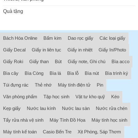
Quà tặng
Bách Hóa Online
Bấm kim
Dao rọc giấy
Các loại giấy
Giấy Decal
Giấy in liên tục
Giấy in nhiệt
Giấy In/Photo
Giấy Roki
Giấy than
Bút
Giấy note, Ghi chú
Bìa acco
Bìa cây
Bìa Còng
Bìa lá
Bìa lỗ
Bìa nút
Bìa trình ký
Túi đựng rác
Thẻ nhớ
Máy tính điện tử
Pin
Văn phòng phẩm
Tập học sinh
Vật tư kho quỹ
Kéo
Kẹp giấy
Nước lau kính
Nước lau sàn
Nước rửa chén
Tẩy rửa nhà vệ sinh
Máy Tính Đồ Họa
Máy tính học sinh
Máy tính kế toán
Casio Bến Tre
Xịt Phòng, Sáp Thơm