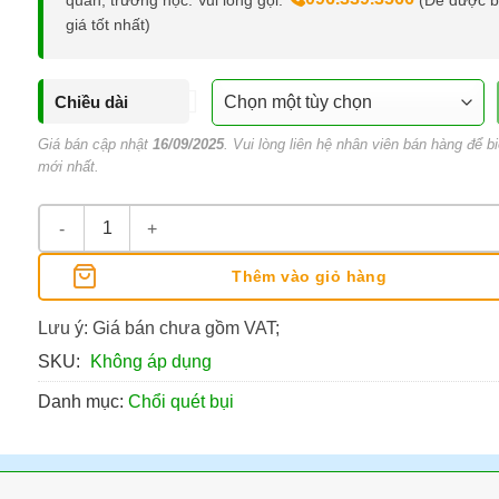
quan, trường học. Vui lòng gọi:
(Để được 
giá tốt nhất)
Chiều dài
Giá bán cập nhật
16/09/2025
. Vui lòng liên hệ nhân viên bán hàng để bi
mới nhất.
Chổi Lông Gà Quét Bụi số lượng
Thêm vào giỏ hàng
Lưu ý: Giá bán chưa gồm VAT;
SKU:
Không áp dụng
Danh mục:
Chổi quét bụi