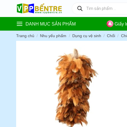
Skip
Tìm
kiếm
to
sản
content
phẩm
DANH MỤC SẢN PHẨM
Giấy 
Trang chủ
/
Nhu yếu phẩm
/
Dụng cụ vệ sinh
/
Chổi
/
Chổ