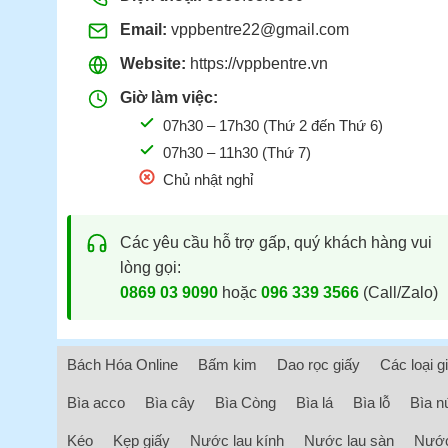
Email:
vppbentre22@gmail.com
Website:
https://vppbentre.vn
Giờ làm việc:
07h30 – 17h30 (Thứ 2 đến Thứ 6)
07h30 – 11h30 (Thứ 7)
Chủ nhật nghỉ
Các yêu cầu hỗ trợ gấp, quý khách hàng vui
lòng gọi:
0869 03 9090
hoặc
096 339 3566
(Call/Zalo)
Bách Hóa Online
Bấm kim
Dao rọc giấy
Các loại g
Bìa acco
Bìa cây
Bìa Còng
Bìa lá
Bìa lỗ
Bìa n
Kéo
Kẹp giấy
Nước lau kính
Nước lau sàn
Nước