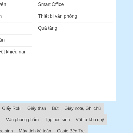
yển
Smart Office
n
Thiết bị văn phòng
Quà tặng
án
ết khiếu nại
Giấy Roki
Giấy than
Bút
Giấy note, Ghi chú
Văn phòng phẩm
Tập học sinh
Vật tư kho quỹ
ọc sinh
Máy tính kế toán
Casio Bến Tre