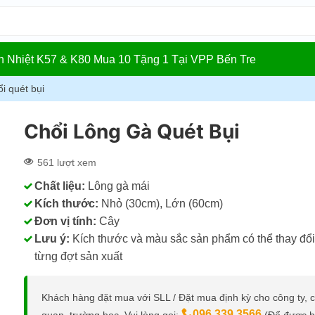
In Nhiệt K57 & K80 Mua 10 Tặng 1 Tại VPP Bến Tre
i quét bụi
Chổi Lông Gà Quét Bụi
561 lượt xem
Chất liệu:
Lông gà mái
Kích thước:
Nhỏ (30cm), Lớn (60cm)
Đơn vị tính:
Cây
Lưu ý:
Kích thước và màu sắc sản phẩm có thể thay đổi
từng đợt sản xuất
Khách hàng đặt mua với SLL / Đặt mua định kỳ cho công ty, 
096.339.3566