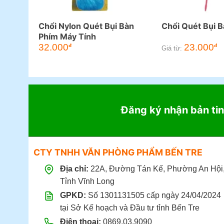
Chổi Nylon Quét Bụi Bàn
Chổi Quét Bụi 
Phím Máy Tính
32.000
23.000
đ
đ
Giá từ:
Đăng ký nhận bản tin
CTY TNHH VĂN PHÒNG PHẨM BẾN TRE
Địa chỉ:
22A, Đường Tán Kế, Phường An Hội
Tỉnh Vĩnh Long
GPKD:
Số 1301131505 cấp ngày 24/04/2024
tại Sở Kế hoạch và Đầu tư tỉnh Bến Tre
Điện thoại:
0869.03.9090