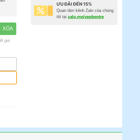
báo
ƯU ĐÃI ĐẾN 15%
Quan tâm kênh Zalo của chúng
tôi tại
zalo.me/vppbentre
XÓA
ết giá