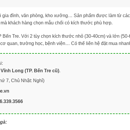
ỗi gia đình, văn phòng, kho xưởng… Sản phẩm được làm từ các 
 mà khách hàng chọn mẫu chổi có kích thước phù hợp.
 Bến Tre. Với 2 tùy chọn kích thước nhỏ (30-40cm) và lớn (50
, cơ quan, trường học, bệnh viện… Có thể liên hệ đặt mua nha
i:
Vĩnh Long (TP. Bến Tre cũ)
.
hứ 7, Chủ Nhật: Nghỉ)
re.vn
6.339.3566
 gà: