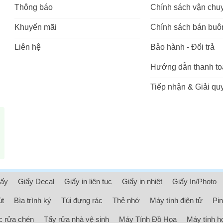
Thông báo
Chính sách vận chu
Khuyến mãi
Chính sách bán buô
Liên hệ
Bảo hành - Đổi trả
Hướng dẫn thanh to
Tiếp nhận & Giải quy
iấy
Giấy Decal
Giấy in liên tục
Giấy in nhiệt
Giấy In/Photo
út
Bìa trình ký
Túi đựng rác
Thẻ nhớ
Máy tính điện tử
Pin
 rửa chén
Tẩy rửa nhà vệ sinh
Máy Tính Đồ Họa
Máy tính h