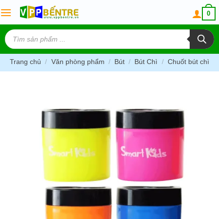
Skip
0
to
content
Tìm
kiếm
sản
phẩm
Trang chủ
/
Văn phòng phẩm
/
Bút
/
Bút Chì
/
Chuốt bút chì