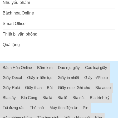
Nhu yếu phẩm
Bách hóa Online
Smart Office
Thiết bị văn phòng
Quà tặng
Bách Hóa Online
Bấm kim
Dao rọc giấy
Các loại giấy
Giấy Decal
Giấy in liên tục
Giấy in nhiệt
Giấy In/Photo
Giấy Roki
Giấy than
Bút
Giấy note, Ghi chú
Bìa acco
Bìa cây
Bìa Còng
Bìa lá
Bìa lỗ
Bìa nút
Bìa trình ký
Túi đựng rác
Thẻ nhớ
Máy tính điện tử
Pin
Văn phòng phẩm
Tập học sinh
Vật tư kho quỹ
Kéo