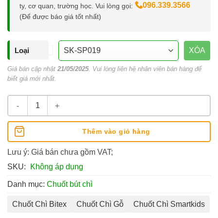
096.339.3566
ty, cơ quan, trường học. Vui lòng gọi:
(Để được báo giá tốt nhất)
Loại
XÓA
Giá bán cập nhật
21/05/2025
. Vui lòng liên hệ nhân viên bán hàng để
biết giá mới nhất.
Chuốt Bút Chì Smartkids số lượng
Thêm vào giỏ hàng
Lưu ý: Giá bán chưa gồm VAT;
SKU:
Không áp dụng
Danh mục:
Chuốt bút chì
Chuốt Chì Bitex
Chuốt Chì Gỗ
Chuốt Chì Smartkids