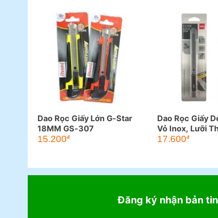
Dao Rọc Giấy Lớn G-Star
Dao Rọc Giấy De
18MM GS-307
Vỏ Inox, Lưỡi T
15.200
17.600
đ
đ
Đăng ký nhận bản tin