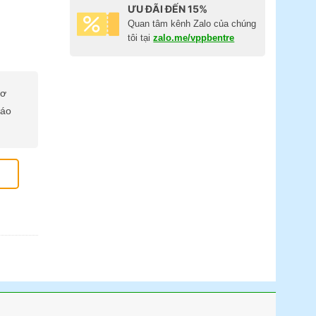
ƯU ĐÃI ĐẾN 15%
Quan tâm kênh Zalo của chúng
tôi tại
zalo.me/vppbentre
cơ
báo