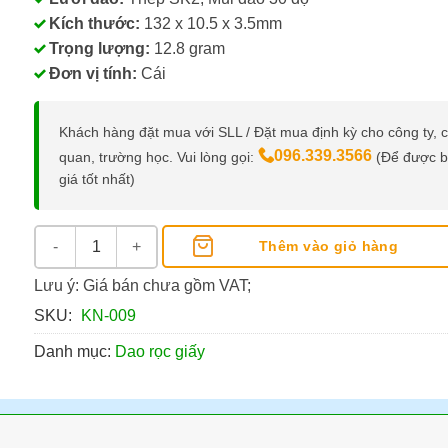
Kích thước:
132 x 10.5 x 3.5mm
Trọng lượng:
12.8 gram
Đơn vị tính:
Cái
Khách hàng đặt mua với SLL / Đặt mua định kỳ cho công ty, 
096.339.3566
quan, trường học. Vui lòng gọi:
(Để được 
giá tốt nhất)
Dao Rọc Giấy Thiên Long KN-009 số lượng
Thêm vào giỏ hàng
Lưu ý: Giá bán chưa gồm VAT;
SKU:
KN-009
Danh mục:
Dao rọc giấy