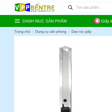
Skip
Tìm
kiếm
to
sản
content
phẩm
DANH MỤC SẢN PHẨM
Giấy 
Trang chủ
/
Dụng cụ văn phòng
/
Dao rọc giấy