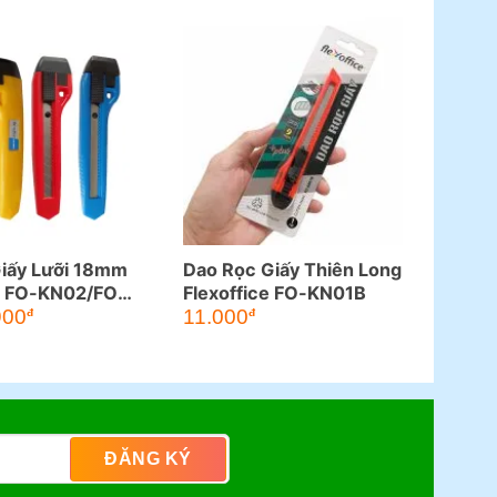
iấy Lưỡi 18mm
Dao Rọc Giấy Thiên Long
e FO-KN02/FO-
Flexoffice FO-KN01B
900
11.000
đ
đ