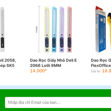
li 2058,
Dao Rọc Giấy Nhỏ Deli E
Dao Rọc G
hép SK5
2066 Lưỡi 9MM
FlexOffic
KN04
14.000
16.
đ
Giá từ: