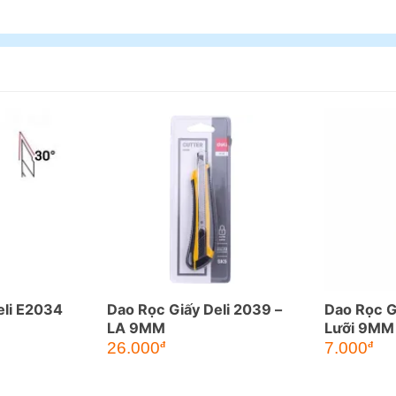
eli E2034
Dao Rọc Giấy Deli 2039 –
Dao Rọc G
LA 9MM
Lưỡi 9MM
26.000
7.000
đ
đ