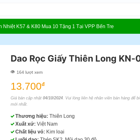
In Nhiệt K57 & K80 Mua 10 Tặng 1 Tại VPP Bến Tre
Dao Rọc Giấy Thiên Long KN-
164 lượt xem
13.700
đ
Giá bán cập nhật
04/10/2024
. Vui lòng liên hệ nhân viên bán hàng để bi
mới nhất.
Thương hiệu:
Thiên Long
Xuất xứ:
Việt Nam
Chất liệu vỏ:
Kim loại
Lưỡi dao:
Thép SK2, Mũi dao 30 độ