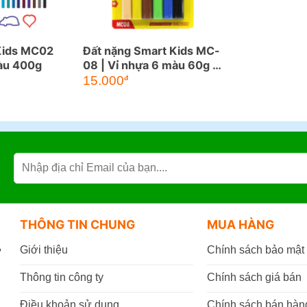
Kids MC02
Đất nặng Smart Kids MC-
àu 400g
08 | Vỉ nhựa 6 màu 60g +
1 khuôn
15.000
đ
THÔNG TIN CHUNG
MUA HÀNG
,
Giới thiệu
Chính sách bảo mật
Thông tin công ty
Chính sách giá bán
Điều khoản sử dụng
Chính sách bán hàn