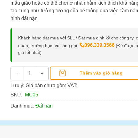
mẫu giáo hoặc có thể chơi ở nhà nhằm kích thích khả năn
tạo cũng như tưởng tượng của bé thông qua việc cầm nắm
hình đất nặn
Khách hàng đặt mua với SLL / Đặt mua định kỳ cho công ty, 
096.339.3566
quan, trường học. Vui lòng gọi:
(Để được 
giá tốt nhất)
Đất nặn Smart Kids MC-05 | Vỉ nhựa 100g số lượng
Thêm vào giỏ hàng
Lưu ý: Giá bán chưa gồm VAT;
SKU:
MC05
Danh mục:
Đất nặn