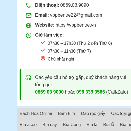
Điện thoại:
0869.03.9090
Email:
vppbentre22@gmail.com
Website:
https://vppbentre.vn
Giờ làm việc:
07h30 – 17h30 (Thứ 2 đến Thứ 6)
07h30 – 11h30 (Thứ 7)
Chủ nhật nghỉ
Các yêu cầu hỗ trợ gấp, quý khách hàng vui
lòng gọi:
0869 03 9090
hoặc
096 339 3566
(Call/Zalo)
Bách Hóa Online
Bấm kim
Dao rọc giấy
Các loại g
Bìa acco
Bìa cây
Bìa Còng
Bìa lá
Bìa lỗ
Bìa n