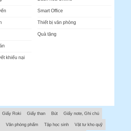
yển
Smart Office
n
Thiết bị văn phòng
Quà tặng
án
ết khiếu nại
Giấy Roki
Giấy than
Bút
Giấy note, Ghi chú
Văn phòng phẩm
Tập học sinh
Vật tư kho quỹ