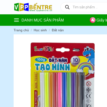
Skip
Tìm
kiếm
to
sản
content
phẩm
DANH MỤC SẢN PHẨM
Giấy 
Trang chủ
/
Học sinh
/
Đất nặn