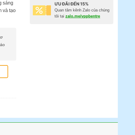
g sáng
ƯU ĐÃI ĐẾN 15%
Quan tâm kênh Zalo của chúng
 và tạo
tôi tại
zalo.me/vppbentre
cơ
báo