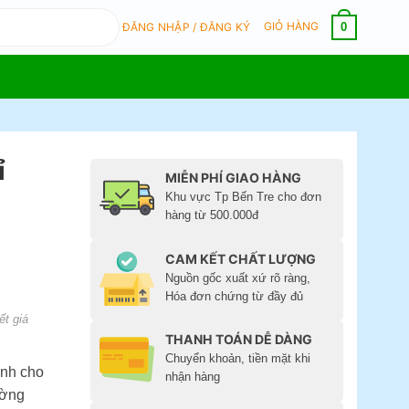
GIỎ HÀNG
0
ĐĂNG NHẬP / ĐĂNG KÝ
ỉ
MIỄN PHÍ GIAO HÀNG
Khu vực Tp Bến Tre cho đơn
hàng từ 500.000đ
CAM KẾT CHẤT LƯỢNG
Nguồn gốc xuất xứ rõ ràng,
Hóa đơn chứng từ đầy đủ
ết giá
THANH TOÁN DỄ DÀNG
Chuyển khoản, tiền mặt khi
ành cho
nhận hàng
ường