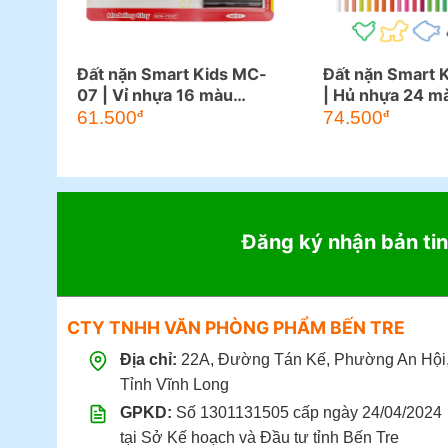
Đất nặn Smart Kids MC-
Đất nặn Smart 
07 | Vỉ nhựa 16 màu
| Hủ nhựa 24 m
200g, 4 khuôn, 1 cây lăn
61.500
74.500
đ
đ
Đăng ký nhận bản tin
CTY TNHH VĂN PHÒNG PHẨM BẾN TRE
Địa chỉ:
22A, Đường Tán Kế, Phường An Hội
Tỉnh Vĩnh Long
GPKD:
Số 1301131505 cấp ngày 24/04/2024
tại Sở Kế hoạch và Đầu tư tỉnh Bến Tre