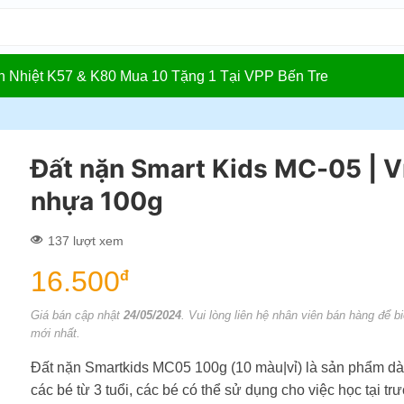
In Nhiệt K57 & K80 Mua 10 Tặng 1 Tại VPP Bến Tre
Đất nặn Smart Kids MC-05 | V
nhựa 100g
137 lượt xem
16.500
đ
Giá bán cập nhật
24/05/2024
. Vui lòng liên hệ nhân viên bán hàng để bi
mới nhất.
Đất nặn Smartkids MC05 100g (10 màu|vỉ) là sản phẩm d
các bé từ 3 tuổi, các bé có thể sử dụng cho việc học tại tr