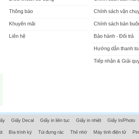
Thông báo
Chính sách vận chu
Khuyến mãi
Chính sách bán buô
Liên hệ
Bảo hành - Đổi trả
Hướng dẫn thanh to
Tiếp nhận & Giải quy
iấy
Giấy Decal
Giấy in liên tục
Giấy in nhiệt
Giấy In/Photo
út
Bìa trình ký
Túi đựng rác
Thẻ nhớ
Máy tính điện tử
Pin