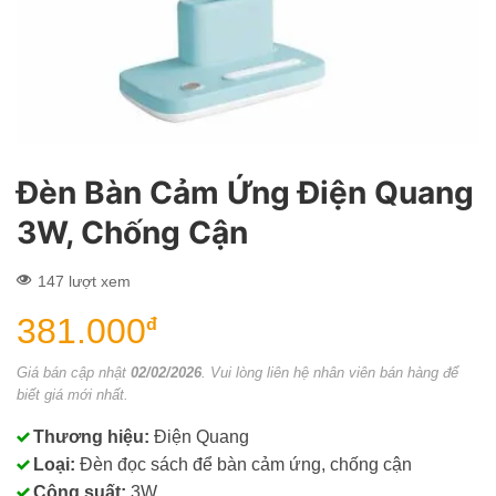
Đèn Bàn Cảm Ứng Điện Quang
3W, Chống Cận
147 lượt xem
381.000
đ
Giá bán cập nhật
02/02/2026
. Vui lòng liên hệ nhân viên bán hàng để
biết giá mới nhất.
Thương hiệu:
Điện Quang
Loại:
Đèn đọc sách để bàn cảm ứng, chống cận
Công suất:
3W