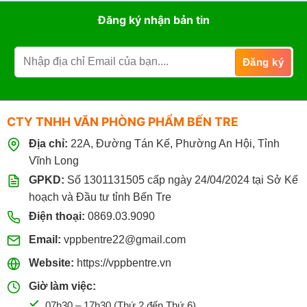
Đăng ký nhận bản tin
CTY TNHH VĂN PHÒNG PHẨM BẾN TRE
Địa chỉ:
22A, Đường Tán Kế, Phường An Hội, Tỉnh
Vĩnh Long
GPKD:
Số 1301131505 cấp ngày 24/04/2024 tại Sở Kế
hoạch và Đầu tư tỉnh Bến Tre
Điện thoại:
0869.03.9090
Email:
vppbentre22@gmail.com
Website:
https://vppbentre.vn
Giờ làm việc:
07h30 – 17h30 (Thứ 2 đến Thứ 6)