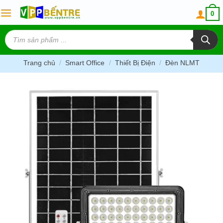
Skip
0
to
content
Tìm
kiếm
sản
phẩm
Trang chủ
/
Smart Office
/
Thiết Bị Điện
/
Đèn NLMT