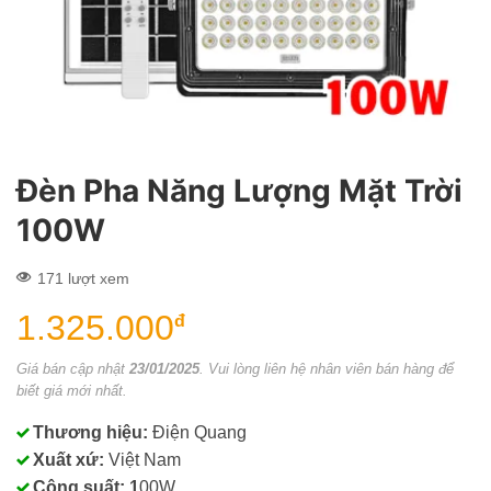
Đèn Pha Năng Lượng Mặt Trời
100W
171 lượt xem
1.325.000
đ
Giá bán cập nhật
23/01/2025
. Vui lòng liên hệ nhân viên bán hàng để
biết giá mới nhất.
Thương hiệu:
Điện Quang
Xuất xứ:
Việt Nam
Công suất: 1
00W