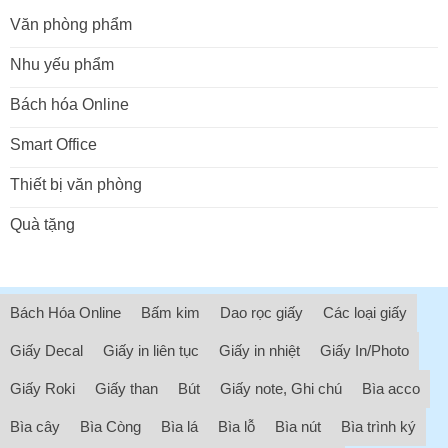
Văn phòng phẩm
Nhu yếu phẩm
Bách hóa Online
Smart Office
Thiết bị văn phòng
Quà tặng
Bách Hóa Online
Bấm kim
Dao rọc giấy
Các loại giấy
Giấy Decal
Giấy in liên tục
Giấy in nhiệt
Giấy In/Photo
Giấy Roki
Giấy than
Bút
Giấy note, Ghi chú
Bìa acco
Bìa cây
Bìa Còng
Bìa lá
Bìa lỗ
Bìa nút
Bìa trình ký