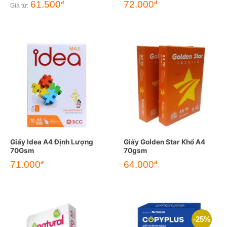
61.500
72.000
đ
đ
Giá từ:
Giấy Idea A4 Định Lượng
Giấy Golden Star Khổ A4
70Gsm
70gsm
71.000
64.000
đ
đ
-25%