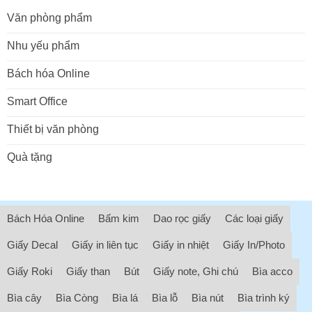
Văn phòng phẩm
Nhu yếu phẩm
Bách hóa Online
Smart Office
Thiết bị văn phòng
Quà tặng
Bách Hóa Online
Bấm kim
Dao rọc giấy
Các loại giấy
Giấy Decal
Giấy in liên tục
Giấy in nhiệt
Giấy In/Photo
Giấy Roki
Giấy than
Bút
Giấy note, Ghi chú
Bìa acco
Bìa cây
Bìa Còng
Bìa lá
Bìa lỗ
Bìa nút
Bìa trình ký