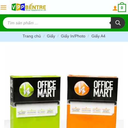
Skip
0
to
content
Tìm
kiếm
sản
phẩm
Trang chủ
/
Giấy
/
Giấy In/Photo
/
Giấy A4