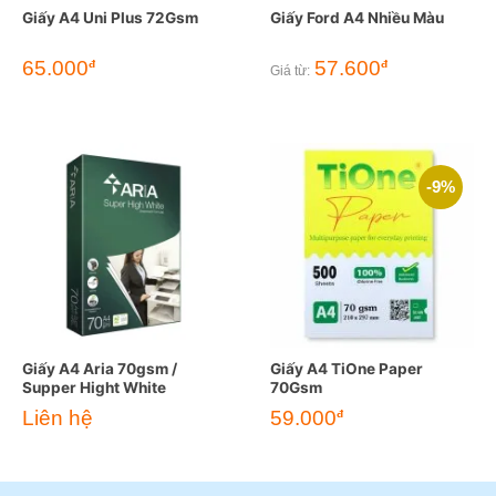
Giấy A4 Uni Plus 72Gsm
Giấy Ford A4 Nhiều Màu
65.000
57.600
đ
đ
Giá từ:
-9%
Giấy A4 Aria 70gsm /
Giấy A4 TiOne Paper
Supper Hight White
70Gsm
Giá
Giá
Liên hệ
59.000
đ
gốc
hiện
là:
tại
65.000đ.
là:
59.000đ.