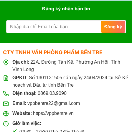
Đăng ký nhận bản tin
CTY TNHH VĂN PHÒNG PHẨM BẾN TRE
Địa chỉ:
22A, Đường Tán Kế, Phường An Hội, Tỉnh
Vĩnh Long
GPKD:
Số 1301131505 cấp ngày 24/04/2024 tại Sở Kế
hoạch và Đầu tư tỉnh Bến Tre
Điện thoại:
0869.03.9090
Email:
vppbentre22@gmail.com
Website:
https://vppbentre.vn
Giờ làm việc:
07h30 – 17h30 (Thứ 2 đến Thứ 6)