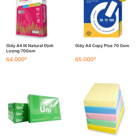
Giấy A4 IK Natural Định
Giấy A4 Copy Plus 70 Gsm
Lượng 70Gsm
Giá
Giá
64.000
65.000
đ
đ
gốc
hiện
là:
tại
87.000đ.
là:
65.000đ.