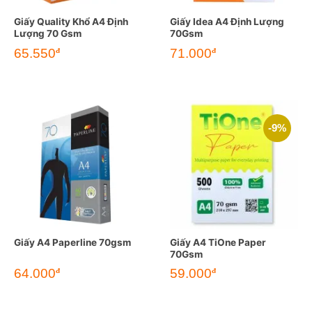
Giấy Quality Khổ A4 Định
Giấy Idea A4 Định Lượng
Lượng 70 Gsm
70Gsm
Giá
Giá
65.550
71.000
đ
đ
gốc
hiện
là:
tại
69.000đ.
là:
65.550đ.
-9%
Giấy A4 Paperline 70gsm
Giấy A4 TiOne Paper
70Gsm
Giá
Giá
64.000
59.000
đ
đ
gốc
hiện
là:
tại
65.000đ.
là:
59.000đ.