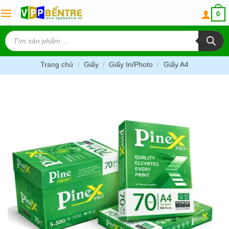
Skip
0
to
content
Tìm
kiếm
sản
phẩm
Trang chủ
/
Giấy
/
Giấy In/Photo
/
Giấy A4