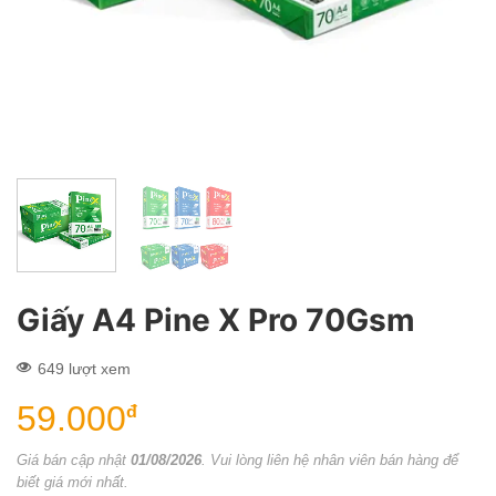
Giấy A4 Pine X Pro 70Gsm
649 lượt xem
59.000
đ
Giá bán cập nhật
01/08/2026
. Vui lòng liên hệ nhân viên bán hàng để
biết giá mới nhất.