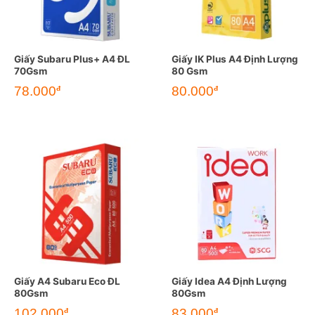
Giấy Subaru Plus+ A4 ĐL
Giấy IK Plus A4 Định Lượng
70Gsm
80 Gsm
78.000
80.000
đ
đ
Giấy A4 Subaru Eco ĐL
Giấy Idea A4 Định Lượng
80Gsm
80Gsm
102.000
83.000
đ
đ