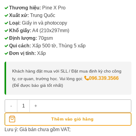
Thương hiệu:
Pine X Pro
Xuất xứ:
Trung Quốc
Loại:
Giấy in và photocopy
Khổ giấy:
A4 (210x297mm)
Định lượng:
70gsm
Qui cách:
Xấp 500 tờ, Thùng 5 xấp
Đơn vị tính:
Xấp
Khách hàng đặt mua với SLL / Đặt mua định kỳ cho công
096.339.3566
ty, cơ quan, trường học. Vui lòng gọi:
(Để được báo giá tốt nhất)
Giấy A4 Pine X Pro 70Gsm số lượng
Thêm vào giỏ hàng
Lưu ý: Giá bán chưa gồm VAT;