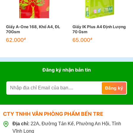
Giấy A-One 168, Khổ A4, ĐL
Giấy IK Plus A4 Định Lượng
70Gsm
70 Gsm
62.000
65.000
đ
đ
Đăng ký nhận bản tin
CTY TNHH VĂN PHÒNG PHẨM BẾN TRE
Địa chỉ:
22A, Đường Tán Kế, Phường An Hội, Tỉnh
Vĩnh Long