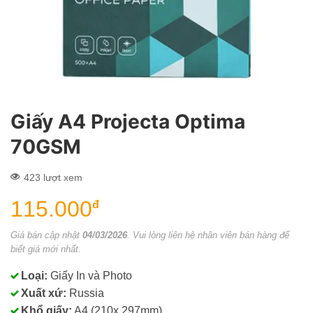
Giấy A4 Projecta Optima
70GSM
423 lượt xem
115.000
đ
Giá bán cập nhật
04/03/2026
. Vui lòng liên hệ nhân viên bán hàng để
biết giá mới nhất.
Loại:
Giấy In và Photo
Xuất xứ:
Russia
Khổ giấy:
A4 (210x 297mm)