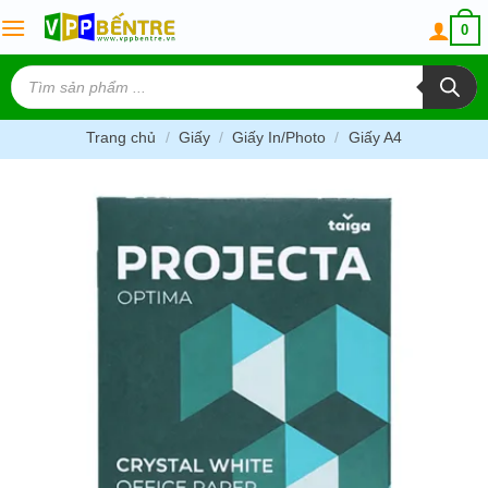
Skip
0
to
content
Tìm
kiếm
sản
phẩm
Trang chủ
/
Giấy
/
Giấy In/Photo
/
Giấy A4