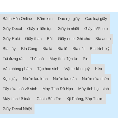
Bách Hóa Online
Bấm kim
Dao rọc giấy
Các loại giấy
Giấy Decal
Giấy in liên tục
Giấy in nhiệt
Giấy In/Photo
Giấy Roki
Giấy than
Bút
Giấy note, Ghi chú
Bìa acco
Bìa cây
Bìa Còng
Bìa lá
Bìa lỗ
Bìa nút
Bìa trình ký
Túi đựng rác
Thẻ nhớ
Máy tính điện tử
Pin
Văn phòng phẩm
Tập học sinh
Vật tư kho quỹ
Kéo
Kẹp giấy
Nước lau kính
Nước lau sàn
Nước rửa chén
Tẩy rửa nhà vệ sinh
Máy Tính Đồ Họa
Máy tính học sinh
Máy tính kế toán
Casio Bến Tre
Xịt Phòng, Sáp Thơm
Giấy Decal Nhiệt