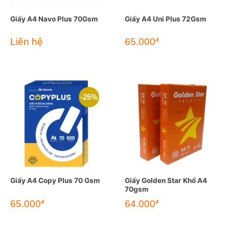
Giấy A4 Navo Plus 70Gsm
Giấy A4 Uni Plus 72Gsm
Liên hệ
65.000
đ
-25%
Giấy A4 Copy Plus 70 Gsm
Giấy Golden Star Khổ A4
70gsm
Giá
Giá
65.000
64.000
đ
đ
gốc
hiện
là:
tại
87.000đ.
là:
65.000đ.