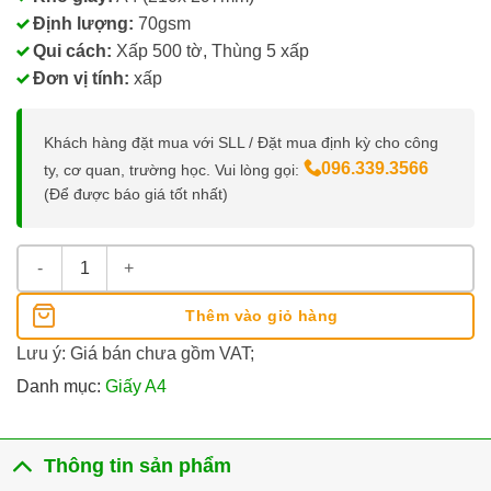
Định lượng:
70gsm
Qui cách:
Xấp 500 tờ, Thùng 5 xấp
Đơn vị tính:
xấp
Khách hàng đặt mua với SLL / Đặt mua định kỳ cho công
096.339.3566
ty, cơ quan, trường học. Vui lòng gọi:
(Để được báo giá tốt nhất)
Giấy A4 Projecta Optima 70GSM số lượng
Thêm vào giỏ hàng
Lưu ý: Giá bán chưa gồm VAT;
Danh mục:
Giấy A4
Thông tin sản phẩm