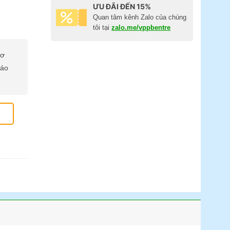
ƯU ĐÃI ĐẾN 15%
Quan tâm kênh Zalo của chúng
tôi tại
zalo.me/vppbentre
cơ
báo