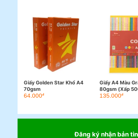
Giấy Golden Star Khổ A4
Giấy A4 Màu Gr
70gsm
80gsm (Xấp 50
64.000
135.000
đ
đ
Đăng ký nhận bản tin