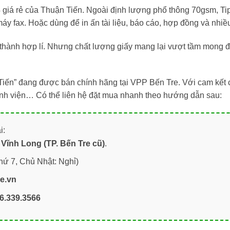
4 giá rẻ của Thuận Tiến. Ngoài định lượng phổ thông 70gsm, Ti
máy fax. Hoặc dùng để in ấn tài liệu, báo cáo, hợp đồng và nhi
thành hợp lí. Nhưng chất lượng giấy mang lại vượt tầm mong đ
Tiến” đang được bán chính hãng tại VPP Bến Tre. Với cam kết 
bệnh viện… Có thể liên hệ đặt mua nhanh theo hướng dẫn sau:
i:
Vĩnh Long (TP. Bến Tre cũ)
.
hứ 7, Chủ Nhật: Nghỉ)
re.vn
6.339.3566