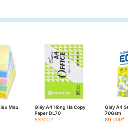
hiều Màu
Giấy A4 Hồng Hà Copy
Giấy A4 S
Paper ĐL70
70Gsm
63.000
89.000
đ
đ