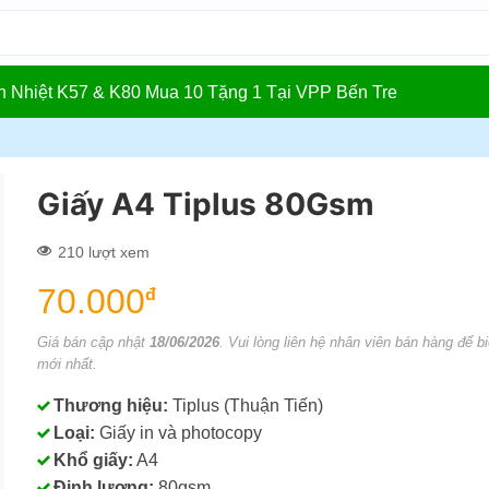
In Nhiệt K57 & K80 Mua 10 Tặng 1 Tại VPP Bến Tre
Giấy A4 Tiplus 80Gsm
210 lượt xem
70.000
đ
Giá bán cập nhật
18/06/2026
. Vui lòng liên hệ nhân viên bán hàng để bi
mới nhất.
Thương hiệu:
Tiplus (Thuận Tiến)
Loại:
Giấy in và photocopy
Khổ giấy:
A4
Định lượng:
80gsm