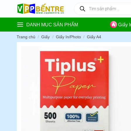
Skip
Tìm
kiếm
to
sản
content
phẩm
DANH MỤC SẢN PHẨM
Giấy 
Trang chủ
/
Giấy
/
Giấy In/Photo
/
Giấy A4