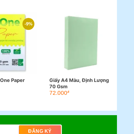
-9%
iOne Paper
Giấy A4 Màu, Định Lượng
70 Gsm
á
72.000
đ
ện
.000đ.