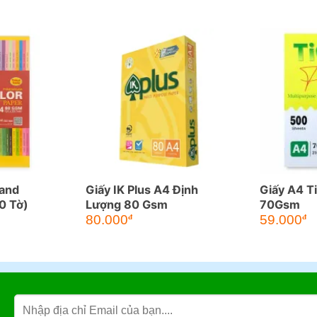
and
Giấy IK Plus A4 Định
Giấy A4 T
0 Tờ)
Lượng 80 Gsm
70Gsm
Giá
Gi
80.000
59.000
đ
đ
gốc
hi
là:
tại
65.000đ.
là:
59