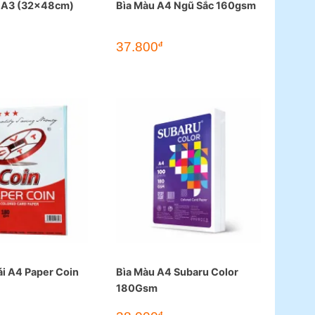
 A3 (32x48cm)
Bìa Màu A4 Ngũ Sắc 160gsm
37.800
đ
ái A4 Paper Coin
Bìa Màu A4 Subaru Color
180Gsm
đ