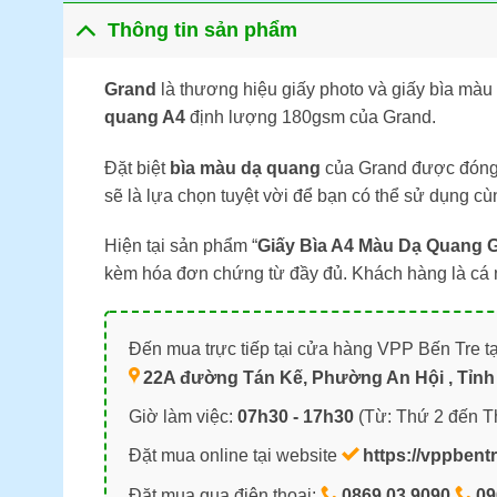
Thông tin sản phẩm
Grand
là thương hiệu giấy photo và giấy bìa màu 
quang A4
định lượng 180gsm của Grand.
Đặt biệt
bìa màu dạ quang
của Grand được đóng 
sẽ là lựa chọn tuyệt vời để bạn có thể sử dụng cù
Hiện tại sản phẩm “
Giấy Bìa A4 Màu Dạ Quang 
kèm hóa đơn chứng từ đầy đủ. Khách hàng là cá 
Đến mua trực tiếp tại cửa hàng VPP Bến Tre tạ
22A đường Tán Kế, Phường An Hội , Tỉnh 
Giờ làm việc:
07h30 - 17h30
(Từ: Thứ 2 đến T
Đặt mua online tại website
https://vppbent
Đặt mua qua điện thoại:
0869.03.9090
09