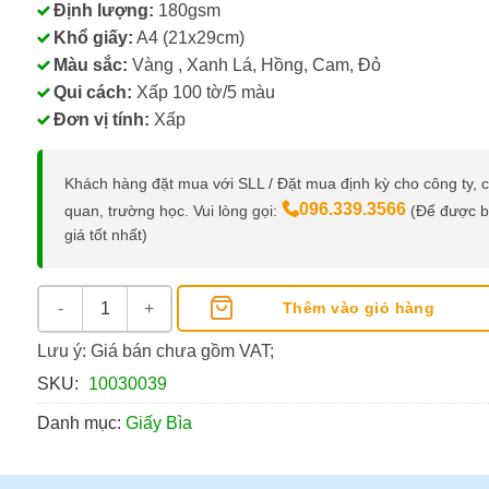
Định lượng:
180gsm
Khổ giấy:
A4 (21x29cm)
Màu sắc:
Vàng , Xanh Lá, Hồng, Cam, Đỏ
Qui cách:
Xấp 100 tờ/5 màu
Đơn vị tính:
Xấp
Khách hàng đặt mua với SLL / Đặt mua định kỳ cho công ty, 
096.339.3566
quan, trường học. Vui lòng gọi:
(Để được 
giá tốt nhất)
Giấy Bìa A4 Màu Dạ Quang Grand 180gsm (Xấp 5 Màu / 100 
Thêm vào giỏ hàng
Lưu ý: Giá bán chưa gồm VAT;
SKU:
10030039
Danh mục:
Giấy Bìa