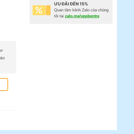
ƯU ĐÃI ĐẾN 15%
Quan tâm kênh Zalo của chúng
tôi tại
zalo.me/vppbentre
cơ
báo
Tờ) số lượng