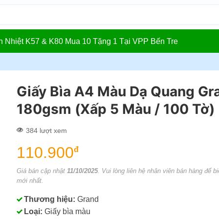
In Nhiệt K57 & K80 Mua 10 Tặng 1 Tại VPP Bến Tre
Giấy Bìa A4 Màu Dạ Quang Gr
180gsm (Xấp 5 Màu / 100 Tờ)
384 lượt xem
110.900
đ
Giá bán cập nhật
11/10/2025
. Vui lòng liên hệ nhân viên bán hàng để bi
mới nhất.
Thương hiệu:
Grand
Loại:
Giấy bìa màu