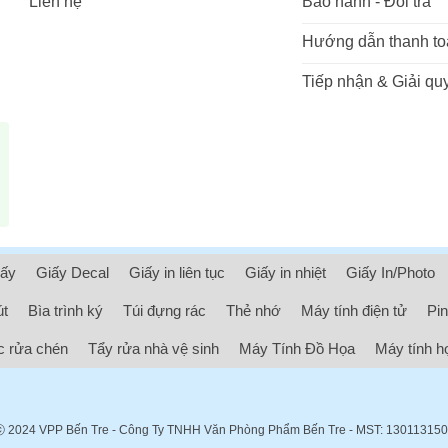
Liên hệ
Bảo hành - Đổi trả
Hướng dẫn thanh to
Tiếp nhận & Giải quy
iấy
Giấy Decal
Giấy in liên tục
Giấy in nhiệt
Giấy In/Photo
út
Bìa trình ký
Túi đựng rác
Thẻ nhớ
Máy tính điện tử
Pin
 rửa chén
Tẩy rửa nhà vệ sinh
Máy Tính Đồ Họa
Máy tính h
ⓒ 2024
VPP Bến Tre
- Công Ty TNHH Văn Phòng Phẩm Bến Tre - MST: 13011315