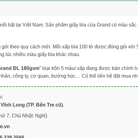
nổi bật tại Việt Nam. Sản phẩm giấy bìa của Grand có màu sắc 
gói theo quy cách mới. Mỗi xấp bìa 100 tờ được đóng gói với
ng lúc nhiều màu giấy bìa khác nhau.
Grand ĐL 180gsm
” loại trộn 5 màu/ xấp đang được bán chính h
nhân, công ty, cơ quan, trường học… Có thể liên hệ đặt mua n
i:
Vĩnh Long (TP. Bến Tre cũ)
.
hứ 7, Chủ Nhật: Nghỉ)
re.vn
6.339.3566