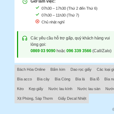
Giờ làm việc:
07h30 – 17h30 (Thứ 2 đến Thứ 6)
07h30 – 11h30 (Thứ 7)
Chủ nhật nghỉ
Các yêu cầu hỗ trợ gấp, quý khách hàng vui
lòng gọi:
0869 03 9090
hoặc
096 339 3566
(Call/Zalo)
Bách Hóa Online
Bấm kim
Dao rọc giấy
Các loại g
Bìa acco
Bìa cây
Bìa Còng
Bìa lá
Bìa lỗ
Bìa n
Kéo
Kẹp giấy
Nước lau kính
Nước lau sàn
Nước
Xịt Phòng, Sáp Thơm
Giấy Decal Nhiệt