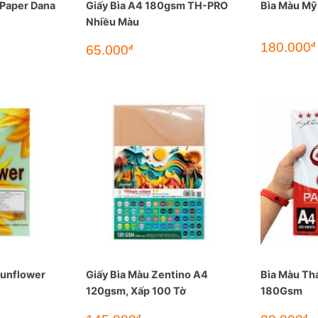
 Paper Dana
Giấy Bìa A4 180gsm TH-PRO
Bìa Màu Mỹ
Nhiều Màu
180.000
đ
Giá
Giá
65.000
đ
gốc
hiện
là:
tại
90.000đ.
là:
65.000đ.
Sunflower
Giấy Bìa Màu Zentino A4
Bìa Màu Th
120gsm, Xấp 100 Tờ
180Gsm
đ
đ