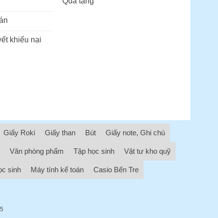
Quà tặng
án
ết khiếu nại
Giấy Roki
Giấy than
Bút
Giấy note, Ghi chú
Văn phòng phẩm
Tập học sinh
Vật tư kho quỹ
ọc sinh
Máy tính kế toán
Casio Bến Tre
05