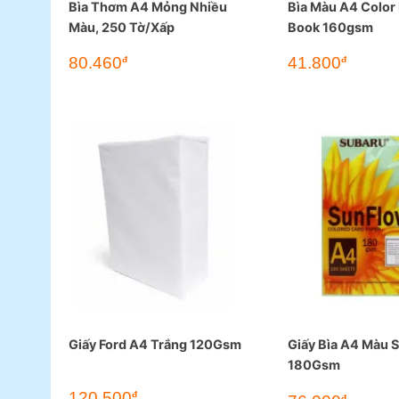
Bìa Thơm A4 Mỏng Nhiều
Bìa Màu A4 Color
Màu, 250 Tờ/Xấp
Book 160gsm
80.460
41.800
đ
đ
Giấy Ford A4 Trắng 120Gsm
Giấy Bìa A4 Màu 
180Gsm
120.500
đ
đ