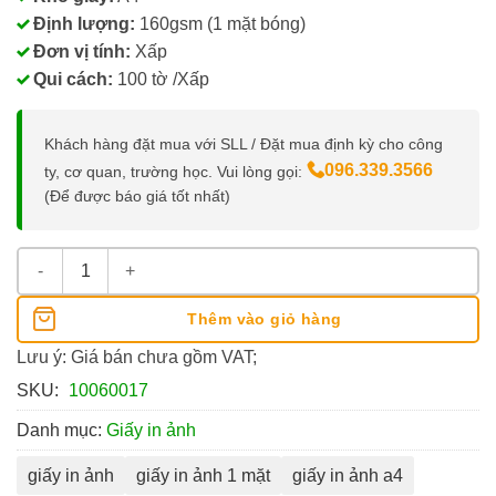
Định lượng:
160gsm (1 mặt bóng)
Đơn vị tính:
Xấp
Qui cách:
100 tờ /Xấp
Khách hàng đặt mua với SLL / Đặt mua định kỳ cho công
096.339.3566
ty, cơ quan, trường học. Vui lòng gọi:
(Để được báo giá tốt nhất)
Giấy In Ảnh 160gsm 1 Mặt Bóng Khổ A4 số lượng
Thêm vào giỏ hàng
Lưu ý: Giá bán chưa gồm VAT;
SKU:
10060017
Danh mục:
Giấy in ảnh
giấy in ảnh
giấy in ảnh 1 mặt
giấy in ảnh a4