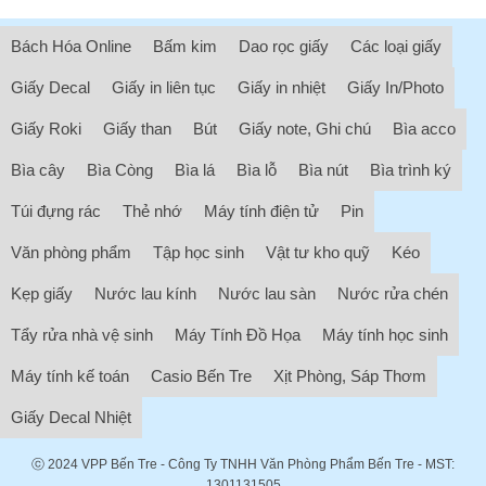
Bách Hóa Online
Bấm kim
Dao rọc giấy
Các loại giấy
Giấy Decal
Giấy in liên tục
Giấy in nhiệt
Giấy In/Photo
Giấy Roki
Giấy than
Bút
Giấy note, Ghi chú
Bìa acco
Bìa cây
Bìa Còng
Bìa lá
Bìa lỗ
Bìa nút
Bìa trình ký
Túi đựng rác
Thẻ nhớ
Máy tính điện tử
Pin
Văn phòng phẩm
Tập học sinh
Vật tư kho quỹ
Kéo
Kẹp giấy
Nước lau kính
Nước lau sàn
Nước rửa chén
Tẩy rửa nhà vệ sinh
Máy Tính Đồ Họa
Máy tính học sinh
Máy tính kế toán
Casio Bến Tre
Xịt Phòng, Sáp Thơm
Giấy Decal Nhiệt
ⓒ 2024
VPP Bến Tre
- Công Ty TNHH Văn Phòng Phẩm Bến Tre - MST:
1301131505