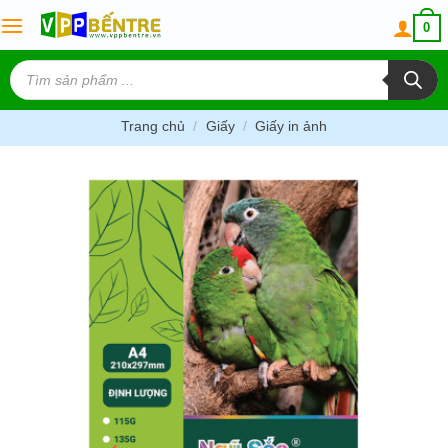
Skip
0
to
content
Tìm
kiếm
sản
phẩm
Trang chủ
/
Giấy
/
Giấy in ảnh