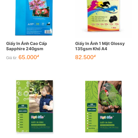
Giấy In Ảnh Cao Cấp
Giấy In Ảnh 1 Mặt Glossy
Sapphire 240gsm
135gsm Khổ A4
65.000
82.500
đ
đ
Giá từ: