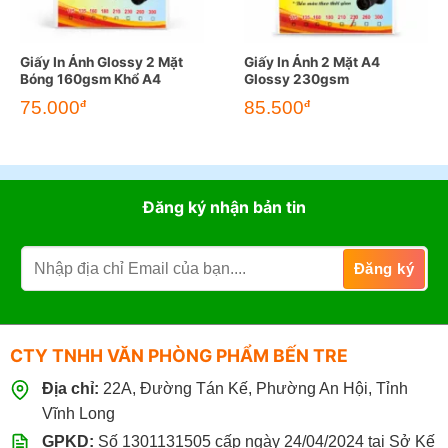
Giấy In Ảnh Glossy 2 Mặt
Giấy In Ảnh 2 Mặt A4
Bóng 160gsm Khổ A4
Glossy 230gsm
75.000
85.500
đ
đ
Đăng ký nhận bản tin
CTY TNHH VĂN PHÒNG PHẨM BẾN TRE
Địa chỉ:
22A, Đường Tán Kế, Phường An Hội, Tỉnh
Vĩnh Long
GPKD:
Số 1301131505 cấp ngày 24/04/2024 tại Sở Kế