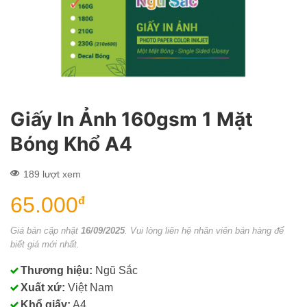
Giấy In Ảnh 160gsm 1 Mặt
Bóng Khổ A4
189 lượt xem
65.000
đ
Giá bán cập nhật
16/09/2025
. Vui lòng liên hệ nhân viên bán hàng để
biết giá mới nhất.
Thương hiệu:
Ngũ Sắc
Xuất xứ:
Việt Nam
Khổ giấy:
A4