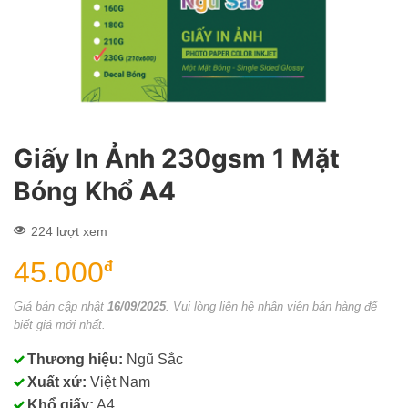
Giấy In Ảnh 230gsm 1 Mặt
Bóng Khổ A4
224 lượt xem
45.000
đ
Giá bán cập nhật
16/09/2025
. Vui lòng liên hệ nhân viên bán hàng để
biết giá mới nhất.
Thương hiệu:
Ngũ Sắc
Xuất xứ:
Việt Nam
Khổ giấy:
A4