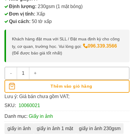
Định lượng:
230gsm (1 mặt bóng)
Đơn vị tính:
Xấp
Qui cách:
50 tờ xấp
Khách hàng đặt mua với SLL / Đặt mua định kỳ cho công
096.339.3566
ty, cơ quan, trường học. Vui lòng gọi:
(Để được báo giá tốt nhất)
Giấy In Ảnh 230gsm 1 Mặt Bóng Khổ A4 số lượng
Thêm vào giỏ hàng
Lưu ý: Giá bán chưa gồm VAT;
SKU:
10060021
Danh mục:
Giấy in ảnh
giấy in ảnh
giấy in ảnh 1 mặt
giấy in ảnh 230gsm