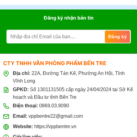
Đăng ký nhận bản tin
CTY TNHH VĂN PHÒNG PHẨM BẾN TRE
Địa chỉ:
22A, Đường Tán Kế, Phường An Hội, Tỉnh
Vĩnh Long
GPKD:
Số 1301131505 cấp ngày 24/04/2024 tại Sở Kế
hoạch và Đầu tư tỉnh Bến Tre
Điện thoại:
0869.03.9090
Email:
vppbentre22@gmail.com
Website:
https://vppbentre.vn
Giờ làm việc: