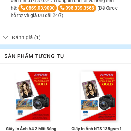
đến hết 31/12/2024. Thông tin chi tiết vui lòng liên
hệ:
0869.03.9090
096.339.3566
(Để được
hỗ trợ về giá ưu đãi 24/7)
Đánh giá (1)
SẢN PHẨM TƯƠNG TỰ
Giấy In Ảnh A4 2 Mặt Bóng
Giấy In Ảnh NTS 135gsm 1