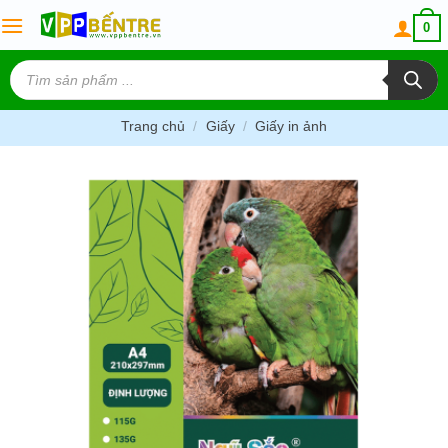
Skip
0
to
content
Tìm
kiếm
sản
phẩm
Trang chủ
/
Giấy
/
Giấy in ảnh