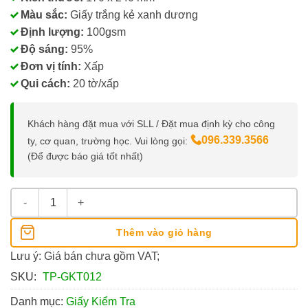
Màu sắc:
Giấy trắng kẻ xanh dương
Định lượng:
100gsm
Độ sáng:
95%
Đơn vị tính:
Xấp
Qui cách:
20 tờ/xấp
Khách hàng đặt mua với SLL / Đặt mua định kỳ cho công
096.339.3566
ty, cơ quan, trường học. Vui lòng gọi:
(Để được báo giá tốt nhất)
Giấy Kiểm Tra 4 Ô Ly Vuông Điểm 10 số lượng
Thêm vào giỏ hàng
Lưu ý: Giá bán chưa gồm VAT;
SKU:
TP-GKT012
Danh mục:
Giấy Kiểm Tra