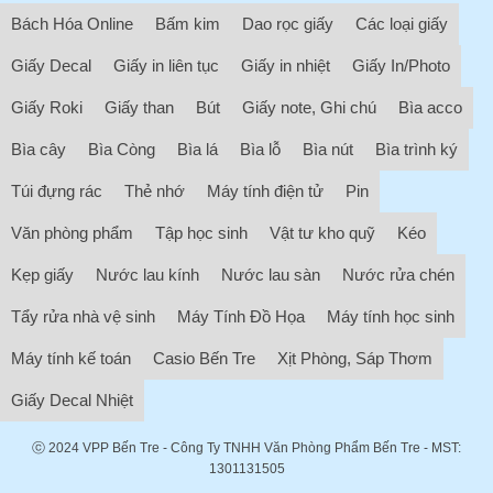
Bách Hóa Online
Bấm kim
Dao rọc giấy
Các loại giấy
Giấy Decal
Giấy in liên tục
Giấy in nhiệt
Giấy In/Photo
Giấy Roki
Giấy than
Bút
Giấy note, Ghi chú
Bìa acco
Bìa cây
Bìa Còng
Bìa lá
Bìa lỗ
Bìa nút
Bìa trình ký
Túi đựng rác
Thẻ nhớ
Máy tính điện tử
Pin
Văn phòng phẩm
Tập học sinh
Vật tư kho quỹ
Kéo
Kẹp giấy
Nước lau kính
Nước lau sàn
Nước rửa chén
Tẩy rửa nhà vệ sinh
Máy Tính Đồ Họa
Máy tính học sinh
Máy tính kế toán
Casio Bến Tre
Xịt Phòng, Sáp Thơm
Giấy Decal Nhiệt
ⓒ 2024
VPP Bến Tre
- Công Ty TNHH Văn Phòng Phẩm Bến Tre - MST:
1301131505