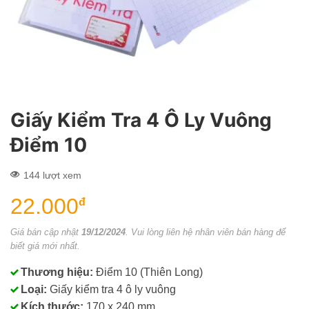
Giấy Kiểm Tra 4 Ô Ly Vuông
Điểm 10
144 lượt xem
22.000
đ
Giá bán cập nhật
19/12/2024
. Vui lòng liên hệ nhân viên bán hàng để
biết giá mới nhất.
Thương hiệu:
Điểm 10 (Thiên Long)
Loại:
Giấy kiểm tra 4 ô ly vuông
Kích thước:
170 x 240 mm