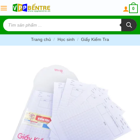
Skip
0
to
content
Tìm
kiếm
sản
phẩm
Trang chủ
/
Học sinh
/
Giấy Kiểm Tra