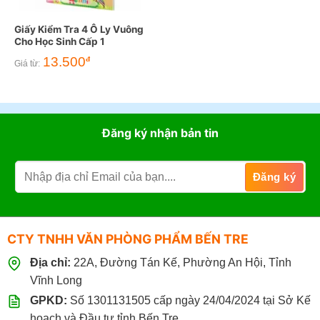
Giấy Kiểm Tra 4 Ô Ly Vuông
Cho Học Sinh Cấp 1
13.500
đ
Giá từ:
Đăng ký nhận bản tin
CTY TNHH VĂN PHÒNG PHẨM BẾN TRE
Địa chỉ:
22A, Đường Tán Kế, Phường An Hội, Tỉnh
Vĩnh Long
GPKD:
Số 1301131505 cấp ngày 24/04/2024 tại Sở Kế
hoạch và Đầu tư tỉnh Bến Tre