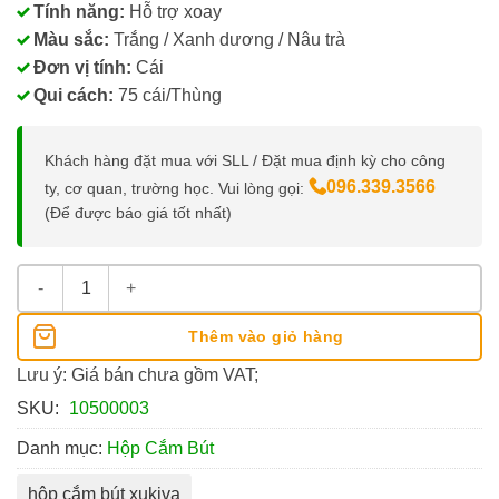
Tính năng:
Hỗ trợ xoay
Màu sắc:
Trắng / Xanh dương / Nâu trà
Đơn vị tính:
Cái
Qui cách:
75 cái/Thùng
Khách hàng đặt mua với SLL / Đặt mua định kỳ cho công
096.339.3566
ty, cơ quan, trường học. Vui lòng gọi:
(Để được báo giá tốt nhất)
Hộp Cắm Bút Xoay Xukiva 172 số lượng
Thêm vào giỏ hàng
Lưu ý: Giá bán chưa gồm VAT;
SKU:
10500003
Danh mục:
Hộp Cắm Bút
hộp cắm bút xukiva