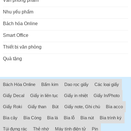
Văn phòng phẩm
Nhu yếu phẩm
Bách hóa Online
Smart Office
Thiết bị văn phòng
Quà tặng
Bách Hóa Online
Bấm kim
Dao rọc giấy
Các loại giấy
Giấy Decal
Giấy in liên tục
Giấy in nhiệt
Giấy In/Photo
Giấy Roki
Giấy than
Bút
Giấy note, Ghi chú
Bìa acco
Bìa cây
Bìa Còng
Bìa lá
Bìa lỗ
Bìa nút
Bìa trình ký
Túi đựng rác
Thẻ nhớ
Máy tính điện tử
Pin