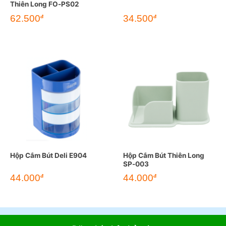
Thiên Long FO-PS02
62.500
34.500
đ
đ
Hộp Cắm Bút Deli E904
Hộp Cắm Bút Thiên Long
SP-003
44.000
44.000
đ
đ