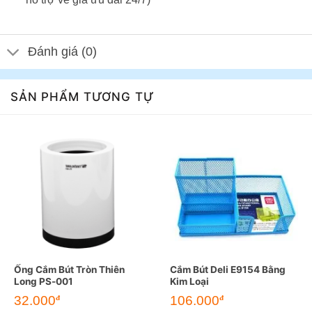
Đánh giá (0)
SẢN PHẨM TƯƠNG TỰ
Ống Cắm Bút Tròn Thiên
Cắm Bút Deli E9154 Bằng
Long PS-001
Kim Loại
32.000
106.000
đ
đ