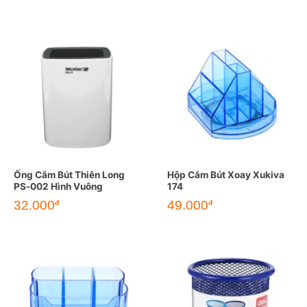
Ống Cắm Bút Thiên Long
Hộp Cắm Bút Xoay Xukiva
PS-002 Hình Vuông
174
32.000
49.000
đ
đ