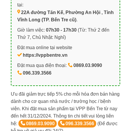
tại:
22A đường Tán Kế, Phường An Hội , Tỉnh
Vĩnh Long (TP. Bến Tre cũ)
.
Giờ làm việc:
07h30 - 17h30
(Từ: Thứ 2 đến
Thứ 7, Chủ Nhật: Nghỉ)
Đặt mua online tại website
https://vppbentre.vn
Đặt mua qua điện thoại:
0869.03.9090
096.339.3566
Ưu đãi giảm trực tiếp 5% cho mỗi hóa đơn bán hàng
dành cho cơ quan nhà nước / trường học / bệnh
viện. Khi đặt mua sản phẩm tại VPP Bến Tre từ nay
đến hết 31/12/2024. Thông tin chi tiết vui lòng liên
hệ:
0869.03.9090
096.339.3566
(Để được
hỗ trợ về giá ưu đãi 24/7)