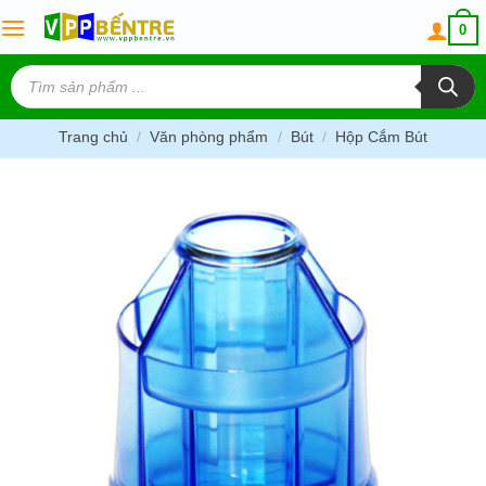
Skip
0
to
content
Tìm
kiếm
sản
phẩm
Trang chủ
/
Văn phòng phẩm
/
Bút
/
Hộp Cắm Bút