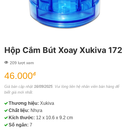
Hộp Cắm Bút Xoay Xukiva 172
209 lượt xem
46.000
đ
Giá bán cập nhật
16/09/2025
. Vui lòng liên hệ nhân viên bán hàng để
biết giá mới nhất.
Thương hiệu:
Xukiva
Chất liệu:
Nhựa
Kích thước:
12 x 10.6 x 9.2 cm
Số ngăn:
7