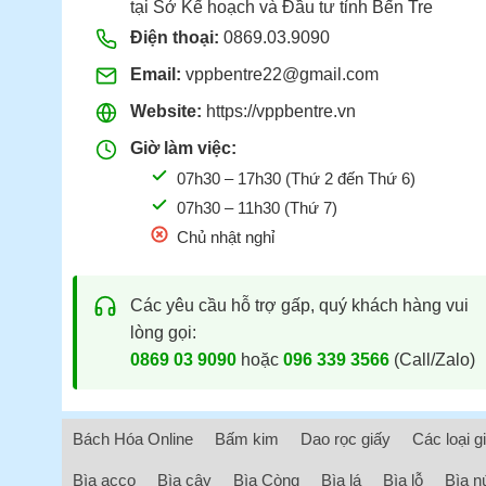
tại Sở Kế hoạch và Đầu tư tỉnh Bến Tre
Điện thoại:
0869.03.9090
Email:
vppbentre22@gmail.com
Website:
https://vppbentre.vn
Giờ làm việc:
07h30 – 17h30 (Thứ 2 đến Thứ 6)
07h30 – 11h30 (Thứ 7)
Chủ nhật nghỉ
Các yêu cầu hỗ trợ gấp, quý khách hàng vui
lòng gọi:
0869 03 9090
hoặc
096 339 3566
(Call/Zalo)
Bách Hóa Online
Bấm kim
Dao rọc giấy
Các loại g
Bìa acco
Bìa cây
Bìa Còng
Bìa lá
Bìa lỗ
Bìa n