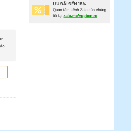
ƯU ĐÃI ĐẾN 15%
Quan tâm kênh Zalo của chúng
tôi tại
zalo.me/vppbentre
cơ
báo