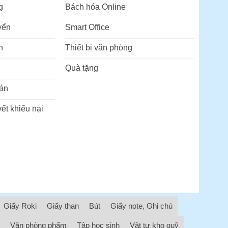
g
Bách hóa Online
yển
Smart Office
n
Thiết bị văn phòng
Quà tặng
án
ết khiếu nại
Giấy Roki
Giấy than
Bút
Giấy note, Ghi chú
Văn phòng phẩm
Tập học sinh
Vật tư kho quỹ