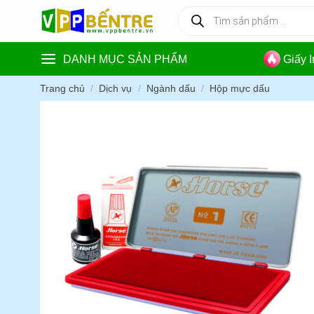
Skip
Tìm
kiếm
to
sản
content
phẩm
DANH MỤC SẢN PHẨM
Giấy 
Trang chủ
/
Dịch vụ
/
Ngành dấu
/
Hộp mực dấu