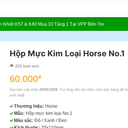
In Nhiệt K57 & K80 Mua 10 Tặng 1 Tại VPP Bến Tre
Hộp Mực Kim Loại Horse No.1
202 lượt xem
60.000
đ
Giá bán cập nhật
26/01/2026
. Vui lòng liên hệ nhân viên bán hàng để bi
mới nhất.
Thương hiệu:
Horse
Mẫu:
Hộp mực kim loại No.1
Màu sắc:
Đỏ / Xanh / Đen
Kích thước:
70x110mm