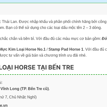
c Thái Lan. Được nhập khẩu và phân phối chính hãng bởi công 
m. Bạn có thể sử dụng cho các loại dấu mộc tên 2 – 3 dòng.
i chắc chắn và bền bỉ. Với đầu đủ các màu mực cơ bản gồm:
Đỏ
Mực Kim Loại Horse No.1
/
Stamp Pad Horse 1
. Với đầu đủ 
được tư vấn về giá bán và chương trình ưu đãi nhé.
LOẠI HORSE TẠI BẾN TRE
i:
Vĩnh Long (TP. Bến Tre cũ)
.
hứ 7, Chủ Nhật: Nghỉ)
re.vn