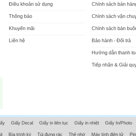
Điều khoản sử dụng
Chính sách bán hàn
Thông báo
Chính sách vận chu
Khuyến mãi
Chính sách bán buô
Liên hệ
Bảo hành - Đổi trả
Hướng dẫn thanh to
Tiếp nhận & Giải quy
iấy
Giấy Decal
Giấy in liên tục
Giấy in nhiệt
Giấy In/Photo
út
Bìa trình ký
Túi đựng rác
Thẻ nhớ
Máy tính điện tử
Pin