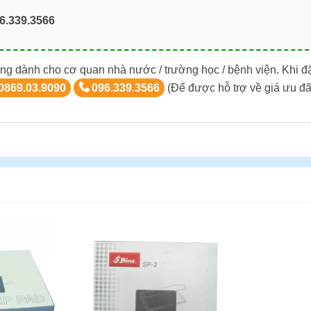
6.339.3566
ng dành cho cơ quan nhà nước / trường học / bệnh viện. Khi đ
0869.03.9090
096.339.3566
(Để được hỗ trợ về giá ưu đã