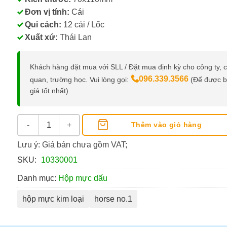
Đơn vị tính:
Cái
Qui cách:
12 cái / Lốc
Xuất xứ:
Thái Lan
Khách hàng đặt mua với SLL / Đặt mua định kỳ cho công ty, 
096.339.3566
quan, trường học. Vui lòng gọi:
(Để được 
giá tốt nhất)
Hộp Mực Kim Loại Horse No.1 số lượng
Thêm vào giỏ hàng
Lưu ý: Giá bán chưa gồm VAT;
SKU:
10330001
Danh mục:
Hộp mực dấu
hộp mực kim loại
horse no.1