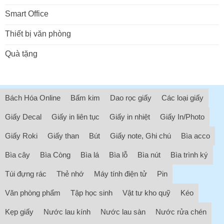
Smart Office
Thiết bị văn phòng
Quà tặng
Bách Hóa Online
Bấm kim
Dao rọc giấy
Các loại giấy
Giấy Decal
Giấy in liên tục
Giấy in nhiệt
Giấy In/Photo
Giấy Roki
Giấy than
Bút
Giấy note, Ghi chú
Bìa acco
Bìa cây
Bìa Còng
Bìa lá
Bìa lỗ
Bìa nút
Bìa trình ký
Túi đựng rác
Thẻ nhớ
Máy tính điện tử
Pin
Văn phòng phẩm
Tập học sinh
Vật tư kho quỹ
Kéo
Kẹp giấy
Nước lau kính
Nước lau sàn
Nước rửa chén