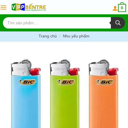
Skip
0
to
content
Tìm
kiếm
sản
phẩm
Trang chủ
/
Nhu yếu phẩm