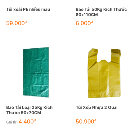
Túi xoài PE nhiều màu
Bao Tải 50Kg Kích Thước
60x110CM
59.000
6.000
đ
đ
Bao Tải Loại 25Kg Kích
Túi Xốp Nhựa 2 Quai
Thước 50x70CM
4.400
50.900
đ
đ
Giá từ: