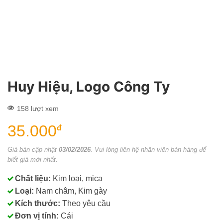
Huy Hiệu, Logo Công Ty
158 lượt xem
35.000
đ
Giá bán cập nhật
03/02/2026
. Vui lòng liên hệ nhân viên bán hàng để
biết giá mới nhất.
Chất liệu:
Kim loại, mica
Loại:
Nam châm, Kim gày
Kích thước:
Theo yêu cầu
Đơn vị tính:
Cái