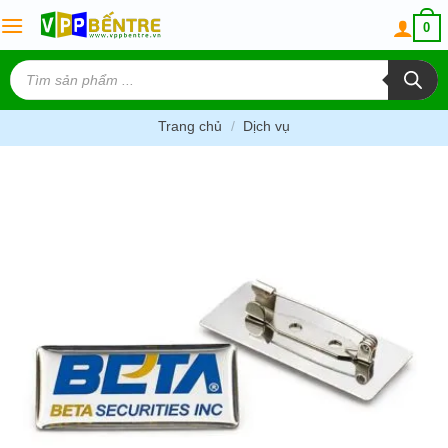
Skip
0
to
content
Tìm
kiếm
sản
phẩm
Trang chủ
/
Dịch vụ