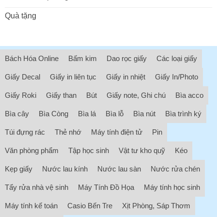
Quà tặng
Bách Hóa Online
Bấm kim
Dao rọc giấy
Các loại giấy
Giấy Decal
Giấy in liên tục
Giấy in nhiệt
Giấy In/Photo
Giấy Roki
Giấy than
Bút
Giấy note, Ghi chú
Bìa acco
Bìa cây
Bìa Còng
Bìa lá
Bìa lỗ
Bìa nút
Bìa trình ký
Túi đựng rác
Thẻ nhớ
Máy tính điện tử
Pin
Văn phòng phẩm
Tập học sinh
Vật tư kho quỹ
Kéo
Kẹp giấy
Nước lau kính
Nước lau sàn
Nước rửa chén
Tẩy rửa nhà vệ sinh
Máy Tính Đồ Họa
Máy tính học sinh
Máy tính kế toán
Casio Bến Tre
Xịt Phòng, Sáp Thơm