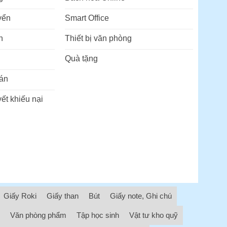
yển
Smart Office
n
Thiết bị văn phòng
Quà tặng
án
ết khiếu nại
Giấy Roki
Giấy than
Bút
Giấy note, Ghi chú
Văn phòng phẩm
Tập học sinh
Vật tư kho quỹ