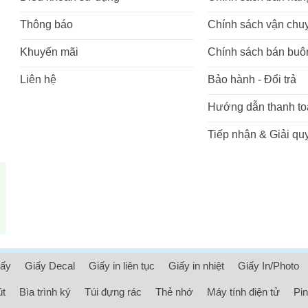
Thông báo
Chính sách vận chu
Khuyến mãi
Chính sách bán buô
Liên hệ
Bảo hành - Đổi trả
Hướng dẫn thanh to
Tiếp nhận & Giải quy
iấy
Giấy Decal
Giấy in liên tục
Giấy in nhiệt
Giấy In/Photo
út
Bìa trình ký
Túi đựng rác
Thẻ nhớ
Máy tính điện tử
Pin