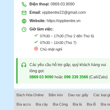
Điện thoại:
0869.03.9090
Email:
vppbentre22@gmail.com
Website:
https://vppbentre.vn
Giờ làm việc:
07h30 – 17h30 (Thứ 2 đến Thứ 6)
07h30 – 11h30 (Thứ 7)
Chủ nhật nghỉ
Các yêu cầu hỗ trợ gấp, quý khách hàng vui
lòng gọi:
0869 03 9090
hoặc
096 339 3566
(Call/Zalo)
Bách Hóa Online
Bấm kim
Dao rọc giấy
Các loại g
Bìa acco
Bìa cây
Bìa Còng
Bìa lá
Bìa lỗ
Bìa n