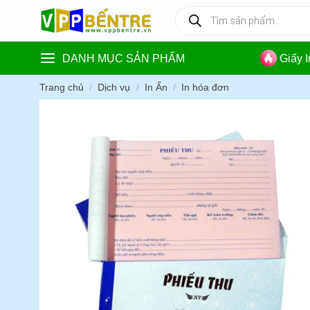
Skip
Tìm
kiếm
to
sản
content
phẩm
DANH MỤC SẢN PHẨM
Giấy 
Trang chủ
/
Dịch vụ
/
In Ấn
/
In hóa đơn