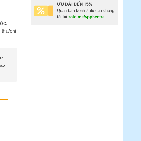
ƯU ĐÃI ĐẾN 15%
Quan tâm kênh Zalo của chúng
tôi tại
zalo.me/vppbentre
ước,
 thu/chi
cơ
báo