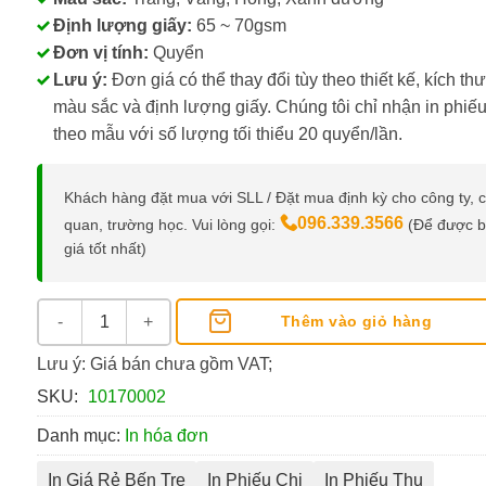
Định lượng giấy:
65 ~ 70gsm
Đơn vị tính:
Quyển
Lưu ý:
Đơn giá có thể thay đổi tùy theo thiết kế, kích th
màu sắc và định lượng giấy. Chúng tôi chỉ nhận in phiếu
theo mẫu với số lượng tối thiểu 20 quyển/lần.
Khách hàng đặt mua với SLL / Đặt mua định kỳ cho công ty, 
096.339.3566
quan, trường học. Vui lòng gọi:
(Để được 
giá tốt nhất)
In Phiếu Thu/Chi Theo Yêu Cầu số lượng
Thêm vào giỏ hàng
Lưu ý: Giá bán chưa gồm VAT;
SKU:
10170002
Danh mục:
In hóa đơn
In Giá Rẻ Bến Tre
In Phiếu Chi
In Phiếu Thu