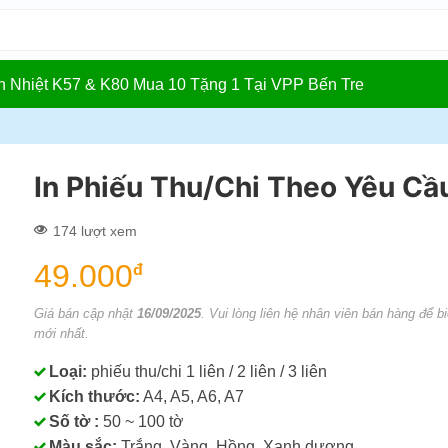
In Nhiệt K57 & K80 Mua 10 Tặng 1 Tại VPP Bến Tre
In Phiếu Thu/Chi Theo Yêu Cầ
174 lượt xem
49.000
đ
Giá bán cập nhật
16/09/2025
. Vui lòng liên hệ nhân viên bán hàng để bi
mới nhất.
Loại:
phiếu thu/chi 1 liên / 2 liên / 3 liên
Kích thước:
A4, A5, A6, A7
Số tờ :
50 ~ 100 tờ
Màu sắc:
Trắng, Vàng, Hồng, Xanh dương