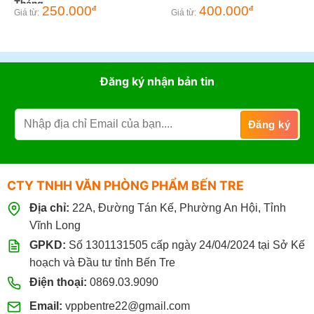
Tháng
250.000
400.000
đ
đ
Giá từ:
Giá từ:
Đăng ký nhận bản tin
CTY TNHH VĂN PHÒNG PHẨM BẾN TRE
Địa chỉ:
22A, Đường Tán Kế, Phường An Hội, Tỉnh
Vĩnh Long
GPKD:
Số 1301131505 cấp ngày 24/04/2024 tại Sở Kế
hoạch và Đầu tư tỉnh Bến Tre
Điện thoại:
0869.03.9090
Email:
vppbentre22@gmail.com