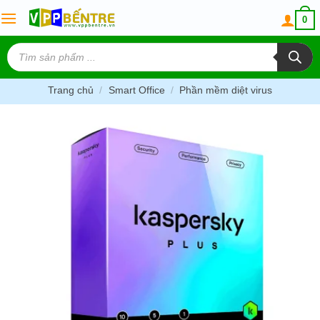
Skip
0
to
content
Tìm
kiếm
sản
phẩm
Trang chủ
/
Smart Office
/
Phần mềm diệt virus