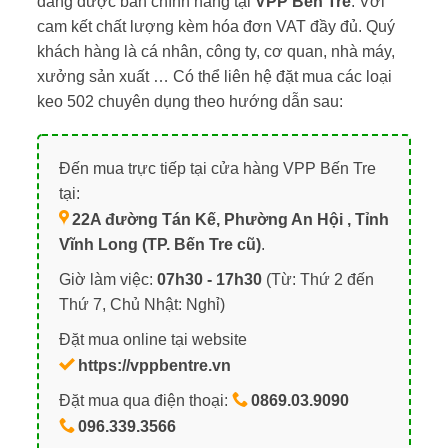
đang được bán chính hãng tại
VPP Bến Tre
. Với
cam kết chất lượng kèm hóa đơn VAT đầy đủ. Quý
khách hàng là cá nhân, công ty, cơ quan, nhà máy,
xưởng sản xuất … Có thể liên hệ đặt mua các loại
keo 502 chuyên dụng theo hướng dẫn sau:
Đến mua trực tiếp tại cửa hàng VPP Bến Tre
tại:
22A đường Tán Kế, Phường An Hội , Tỉnh
Vĩnh Long (TP. Bến Tre cũ)
.
Giờ làm việc:
07h30 - 17h30
(Từ: Thứ 2 đến
Thứ 7, Chủ Nhật: Nghỉ)
Đặt mua online tại website
https://vppbentre.vn
Đặt mua qua điện thoại:
0869.03.9090
096.339.3566