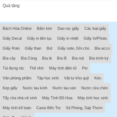
Quà tặng
Bách Hóa Online
Bấm kim
Dao rọc giấy
Các loại giấy
Giấy Decal
Giấy in liên tục
Giấy in nhiệt
Giấy In/Photo
Giấy Roki
Giấy than
Bút
Giấy note, Ghi chú
Bìa acco
Bìa cây
Bìa Còng
Bìa lá
Bìa lỗ
Bìa nút
Bìa trình ký
Túi đựng rác
Thẻ nhớ
Máy tính điện tử
Pin
Văn phòng phẩm
Tập học sinh
Vật tư kho quỹ
Kéo
Kẹp giấy
Nước lau kính
Nước lau sàn
Nước rửa chén
Tẩy rửa nhà vệ sinh
Máy Tính Đồ Họa
Máy tính học sinh
Máy tính kế toán
Casio Bến Tre
Xịt Phòng, Sáp Thơm