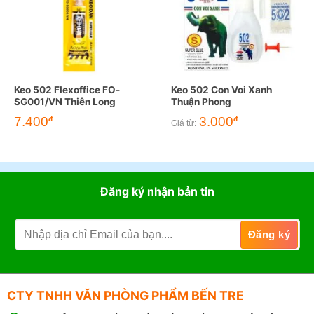
Keo 502 Flexoffice FO-
Keo 502 Con Voi Xanh
SG001/VN Thiên Long
Thuận Phong
7.400
3.000
đ
đ
Giá từ:
Đăng ký nhận bản tin
CTY TNHH VĂN PHÒNG PHẨM BẾN TRE