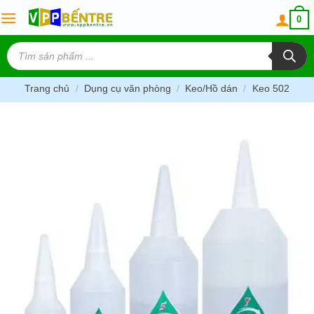
Skip
0
to
content
Tìm
kiếm
sản
phẩm
Trang chủ
/
Dụng cụ văn phòng
/
Keo/Hồ dán
/
Keo 502