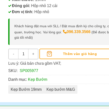
Đóng gói:
Hộp nhỏ 12 cái
Đơn vị tính:
Hộp nhỏ
Khách hàng đặt mua với SLL / Đặt mua định kỳ cho công ty, 
096.339.3566
quan, trường học. Vui lòng gọi:
(Để được 
giá tốt nhất)
Kẹp Bướm M&G 19MM số lượng
Thêm vào giỏ hàng
Lưu ý: Giá bán chưa gồm VAT;
SKU:
SP005977
Danh mục:
Kẹp Bướm
Kẹp Bướm 19mm
Kẹp bướm M&G