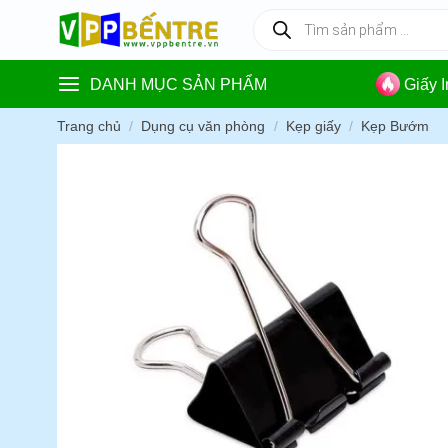
Skip
Tìm
kiếm
to
sản
content
phẩm
DANH MỤC SẢN PHẨM
Giấy 
Trang chủ
/
Dụng cụ văn phòng
/
Kẹp giấy
/
Kẹp Bướm