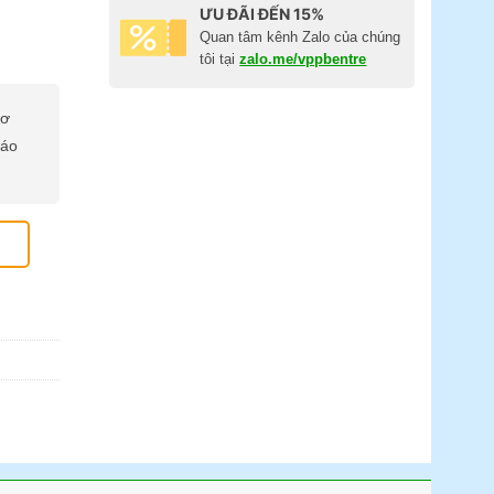
ƯU ĐÃI ĐẾN 15%
Quan tâm kênh Zalo của chúng
tôi tại
zalo.me/vppbentre
cơ
báo