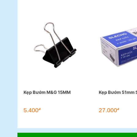
Kẹp Bướm M&G 15MM
Kẹp Bướm 51mm 
5.400
27.000
đ
đ