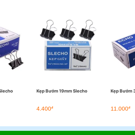
Slecho
Kẹp Bướm 19mm Slecho
Kẹp Bướm 
4.400
11.000
đ
đ