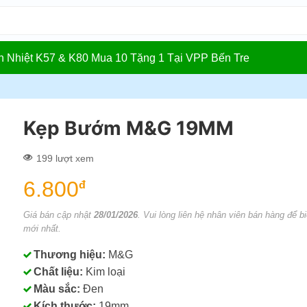
In Nhiệt K57 & K80 Mua 10 Tặng 1 Tại VPP Bến Tre
Kẹp Bướm M&G 19MM
199 lượt xem
6.800
đ
Giá bán cập nhật
28/01/2026
. Vui lòng liên hệ nhân viên bán hàng để bi
mới nhất.
Thương hiệu:
M&G
Chất liệu:
Kim loại
Màu sắc:
Đen
Kích thước:
19mm