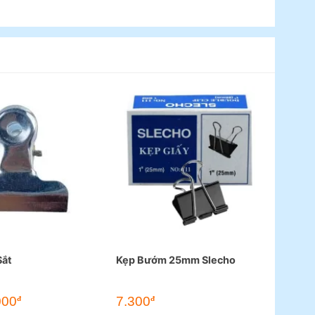
Sắt
Kẹp Bướm 25mm Slecho
000
7.300
đ
đ