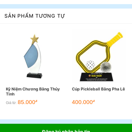
SẢN PHẨM TƯƠNG TỰ
Kỷ Niệm Chương Bằng Thủy
Cúp Pickleball Bằng Pha Lê
Tinh
85.000
400.000
đ
đ
Giá từ:
Đăng ký nhận bản tin