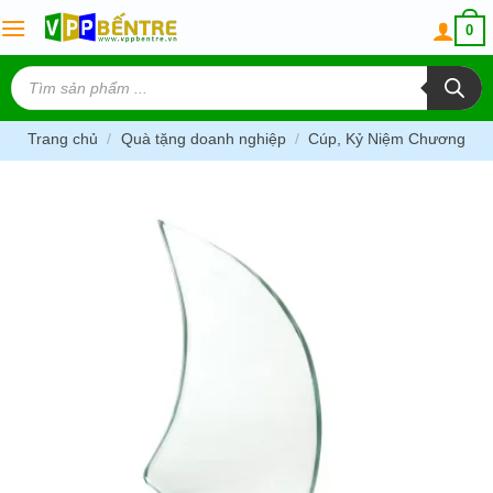
Skip
0
to
content
Tìm
kiếm
sản
phẩm
Trang chủ
/
Quà tặng doanh nghiệp
/
Cúp, Kỷ Niệm Chương