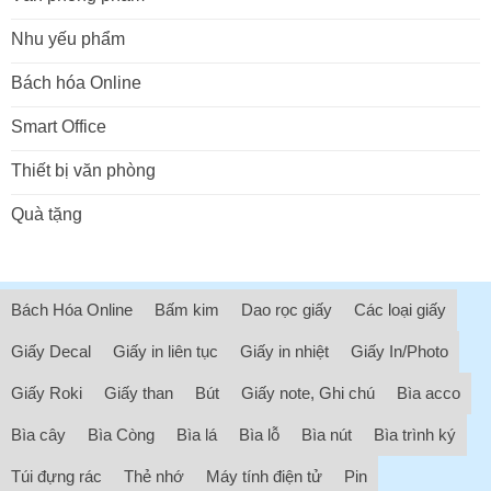
Nhu yếu phẩm
Bách hóa Online
Smart Office
Thiết bị văn phòng
Quà tặng
Bách Hóa Online
Bấm kim
Dao rọc giấy
Các loại giấy
Giấy Decal
Giấy in liên tục
Giấy in nhiệt
Giấy In/Photo
Giấy Roki
Giấy than
Bút
Giấy note, Ghi chú
Bìa acco
Bìa cây
Bìa Còng
Bìa lá
Bìa lỗ
Bìa nút
Bìa trình ký
Túi đựng rác
Thẻ nhớ
Máy tính điện tử
Pin