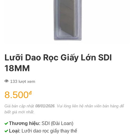
Lưỡi Dao Rọc Giấy Lớn SDI
18MM
133 lượt xem
8.500
đ
Giá bán cập nhật
08/01/2026
. Vui lòng liên hệ nhân viên bán hàng để
biết giá mới nhất.
Thương hiệu:
SDI (Đài Loan)
Loại:
Lưỡi dao rọc giấy thay thế