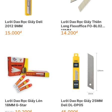
Lưỡi Dao Rọc Giấy Deli
Lưỡi Dao Rọc Giấy Thiên
2012 9MM
Long Flexoffice FO-BL02
18MM
Giá
Giá
15.000
14.200
đ
đ
gốc
hiện
là:
tại
16.500đ.
là:
14.200đ.
Lưỡi Dao Rọc Giấy Lớn
Lưỡi Dao Rọc Giấy 25MM
18MM G-Star
Deli DL-DP05
10.200
45.000
đ
đ