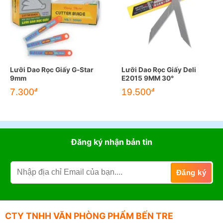
Lưỡi Dao Rọc Giấy G-Star
Lưỡi Dao Rọc Giấy Deli
9mm
E2015 9MM 30°
7.300
19.500
đ
đ
Đăng ký nhận bản tin
CTY TNHH VĂN PHÒNG PHẨM BẾN TRE