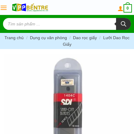
Skip
0
to
content
Tìm
kiếm
sản
phẩm
Trang chủ
/
Dụng cụ văn phòng
/
Dao rọc giấy
/
Lưỡi Dao Rọc
Giấy