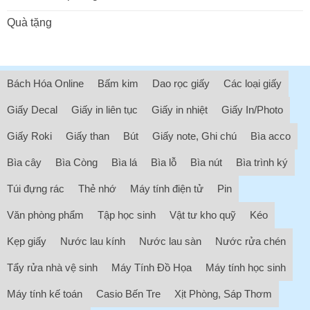
Quà tặng
Bách Hóa Online
Bấm kim
Dao rọc giấy
Các loại giấy
Giấy Decal
Giấy in liên tục
Giấy in nhiệt
Giấy In/Photo
Giấy Roki
Giấy than
Bút
Giấy note, Ghi chú
Bìa acco
Bìa cây
Bìa Còng
Bìa lá
Bìa lỗ
Bìa nút
Bìa trình ký
Túi đựng rác
Thẻ nhớ
Máy tính điện tử
Pin
Văn phòng phẩm
Tập học sinh
Vật tư kho quỹ
Kéo
Kẹp giấy
Nước lau kính
Nước lau sàn
Nước rửa chén
Tẩy rửa nhà vệ sinh
Máy Tính Đồ Họa
Máy tính học sinh
Máy tính kế toán
Casio Bến Tre
Xịt Phòng, Sáp Thơm