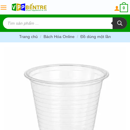
Skip
0
to
content
Tìm
kiếm
sản
phẩm
Trang chủ
/
Bách Hóa Online
/
Đồ dùng một lần