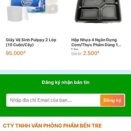
Giấy Vệ Sinh Pulppy 2 Lớp
Hộp Nhựa 4 Ngăn Đựng
(10 Cuộn/Cây)
Cơm/Thực Phẩm Dùng 1
Lần
95.000
2.500
đ
đ
Giá từ:
Đăng ký nhận bản tin
CTY TNHH VĂN PHÒNG PHẨM BẾN TRE