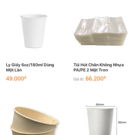
Ly Giấy 6oz/180ml Dùng
Túi Hút Chân Không Nhựa
Một Lần
PA/PE 2 Mặt Trơn
49.000
66.200
đ
đ
Giá từ: