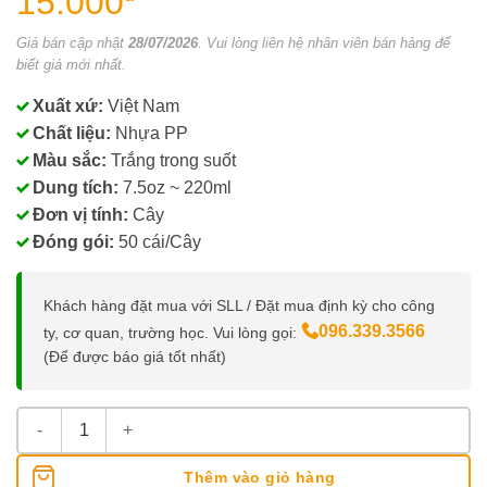
15.000
Giá bán cập nhật
28/07/2026
. Vui lòng liên hệ nhân viên bán hàng để
biết giá mới nhất.
Xuất xứ:
Việt Nam
Chất liệu:
Nhựa PP
Màu sắc:
Trắng trong suốt
Dung tích:
7.5oz ~ 220ml
Đơn vị tính:
Cây
Đóng gói:
50 cái/Cây
Khách hàng đặt mua với SLL / Đặt mua định kỳ cho công
096.339.3566
ty, cơ quan, trường học. Vui lòng gọi:
(Để được báo giá tốt nhất)
Ly Nhựa Sọc 220ML số lượng
Thêm vào giỏ hàng