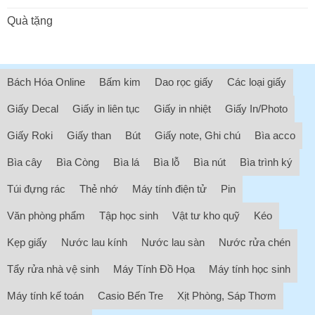
Quà tặng
Bách Hóa Online
Bấm kim
Dao rọc giấy
Các loại giấy
Giấy Decal
Giấy in liên tục
Giấy in nhiệt
Giấy In/Photo
Giấy Roki
Giấy than
Bút
Giấy note, Ghi chú
Bìa acco
Bìa cây
Bìa Còng
Bìa lá
Bìa lỗ
Bìa nút
Bìa trình ký
Túi đựng rác
Thẻ nhớ
Máy tính điện tử
Pin
Văn phòng phẩm
Tập học sinh
Vật tư kho quỹ
Kéo
Kẹp giấy
Nước lau kính
Nước lau sàn
Nước rửa chén
Tẩy rửa nhà vệ sinh
Máy Tính Đồ Họa
Máy tính học sinh
Máy tính kế toán
Casio Bến Tre
Xịt Phòng, Sáp Thơm