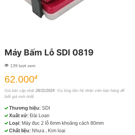
Máy Bấm Lỗ SDI 0819
139 lượt xem
62.000
đ
Giá bán cập nhật
28/11/2024
. Vui lòng liên hệ nhân viên bán hàng để
biết giá mới nhất.
Thương hiệu:
SDI
Xuất xứ:
Đài Loan
Loại:
Máy đục 2 lỗ 6mm khoảng cách 80mm
Chất liệu:
Nhựa , Kim loại