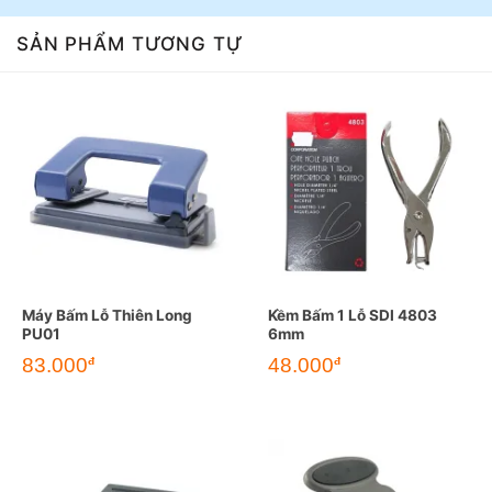
SẢN PHẨM TƯƠNG TỰ
Máy Bấm Lỗ Thiên Long
Kềm Bấm 1 Lỗ SDI 4803
PU01
6mm
83.000
48.000
đ
đ