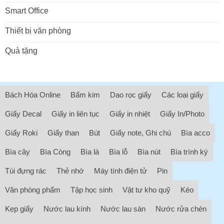
Smart Office
Thiết bị văn phòng
Quà tặng
Bách Hóa Online
Bấm kim
Dao rọc giấy
Các loại giấy
Giấy Decal
Giấy in liên tục
Giấy in nhiệt
Giấy In/Photo
Giấy Roki
Giấy than
Bút
Giấy note, Ghi chú
Bìa acco
Bìa cây
Bìa Còng
Bìa lá
Bìa lỗ
Bìa nút
Bìa trình ký
Túi đựng rác
Thẻ nhớ
Máy tính điện tử
Pin
Văn phòng phẩm
Tập học sinh
Vật tư kho quỹ
Kéo
Kẹp giấy
Nước lau kính
Nước lau sàn
Nước rửa chén