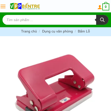
Skip
0
to
content
Tìm
kiếm
sản
phẩm
Trang chủ
/
Dụng cụ văn phòng
/
Bấm Lỗ