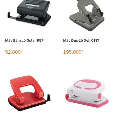
Máy Bấm Lỗ Gstar 957
Máy Đục Lỗ Deli 0117
52.800
195.000
đ
đ