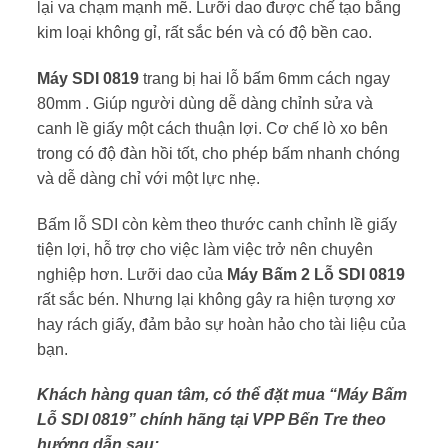
lại va chạm mạnh mẽ. Lưỡi dao được chế tạo bằng
kim loại không gỉ, rất sắc bén và có độ bền cao.
Máy SDI 0819
trang bị hai lỗ bấm 6mm cách ngay
80mm . Giúp người dùng dễ dàng chỉnh sửa và
canh lề giấy một cách thuận lợi. Cơ chế lò xo bên
trong có độ đàn hồi tốt, cho phép bấm nhanh chóng
và dễ dàng chỉ với một lực nhẹ.
Bấm lỗ SDI còn kèm theo thước canh chỉnh lề giấy
tiện lợi, hỗ trợ cho việc làm việc trở nên chuyên
nghiệp hơn. Lưỡi dao của
Máy Bấm 2 Lỗ SDI 0819
rất sắc bén. Nhưng lại không gây ra hiện tượng xơ
hay rách giấy, đảm bảo sự hoàn hảo cho tài liệu của
bạn.
Khách hàng quan tâm, có thể đặt mua “Máy Bấm
Lỗ SDI 0819” chính hãng tại VPP Bến Tre theo
hướng dẫn sau: