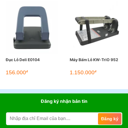
Đục Lỗ Deli E0104
Máy Bấm Lỗ KW-TriO 952
156.000
1.150.000
đ
đ
Đăng ký nhận bản tin