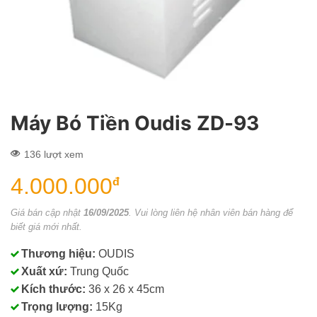
Máy Bó Tiền Oudis ZD-93
136 lượt xem
4.000.000
đ
Giá bán cập nhật
16/09/2025
. Vui lòng liên hệ nhân viên bán hàng để
biết giá mới nhất.
Thương hiệu:
OUDIS
Xuất xứ:
Trung Quốc
Kích thước:
36 x 26 x 45cm
Trọng lượng:
15Kg