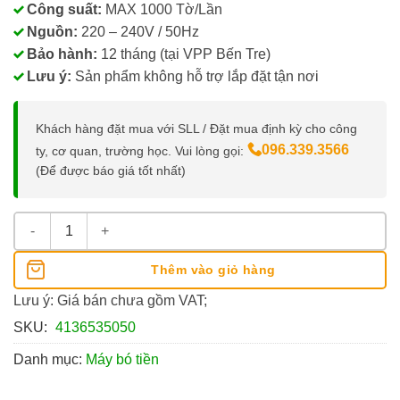
Công suất:
MAX 1000 Tờ/Lần
Nguồn:
220 – 240V / 50Hz
Bảo hành:
12 tháng (tại VPP Bến Tre)
Lưu ý:
Sản phẩm không hỗ trợ lắp đặt tận nơi
Khách hàng đặt mua với SLL / Đặt mua định kỳ cho công
096.339.3566
ty, cơ quan, trường học. Vui lòng gọi:
(Để được báo giá tốt nhất)
Máy Bó Tiền Oudis ZD-93 số lượng
Thêm vào giỏ hàng
Lưu ý: Giá bán chưa gồm VAT;
SKU:
4136535050
Danh mục:
Máy bó tiền