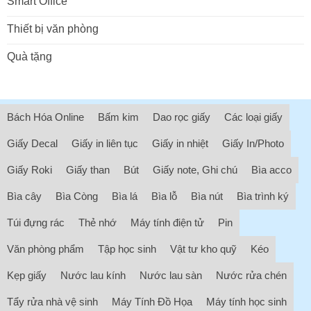
Smart Office
Thiết bị văn phòng
Quà tặng
Bách Hóa Online
Bấm kim
Dao rọc giấy
Các loại giấy
Giấy Decal
Giấy in liên tục
Giấy in nhiệt
Giấy In/Photo
Giấy Roki
Giấy than
Bút
Giấy note, Ghi chú
Bìa acco
Bìa cây
Bìa Còng
Bìa lá
Bìa lỗ
Bìa nút
Bìa trình ký
Túi đựng rác
Thẻ nhớ
Máy tính điện tử
Pin
Văn phòng phẩm
Tập học sinh
Vật tư kho quỹ
Kéo
Kẹp giấy
Nước lau kính
Nước lau sàn
Nước rửa chén
Tẩy rửa nhà vệ sinh
Máy Tính Đồ Họa
Máy tính học sinh