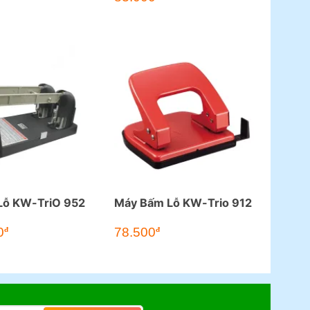
Lỗ KW-TriO 952
Máy Bấm Lỗ KW-Trio 912
0
78.500
đ
đ