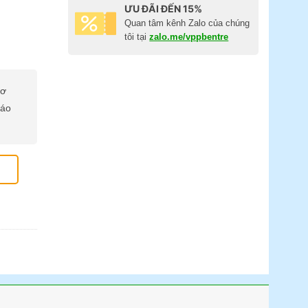
ƯU ĐÃI ĐẾN 15%
Quan tâm kênh Zalo của chúng
tôi tại
zalo.me/vppbentre
cơ
báo