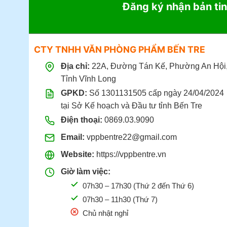
Đăng ký nhận bản tin
CTY TNHH VĂN PHÒNG PHẨM BẾN TRE
Địa chỉ:
22A, Đường Tán Kế, Phường An Hội
Tỉnh Vĩnh Long
GPKD:
Số 1301131505 cấp ngày 24/04/2024
tại Sở Kế hoạch và Đầu tư tỉnh Bến Tre
Điện thoại:
0869.03.9090
Email:
vppbentre22@gmail.com
Website:
https://vppbentre.vn
Giờ làm việc:
07h30 – 17h30 (Thứ 2 đến Thứ 6)
07h30 – 11h30 (Thứ 7)
Chủ nhật nghỉ