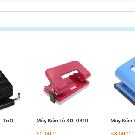
-TriO
Máy Bấm Lỗ SDI 0819
Máy Bấm L
62.000
53.000
đ
đ