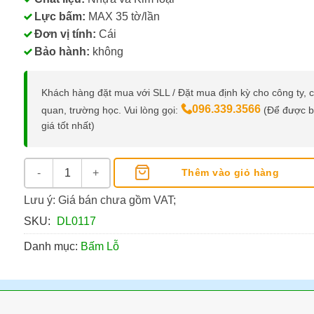
Lực bấm:
MAX 35 tờ/lần
Đơn vị tính:
Cái
Bảo hành:
không
Khách hàng đặt mua với SLL / Đặt mua định kỳ cho công ty, 
096.339.3566
quan, trường học. Vui lòng gọi:
(Để được 
giá tốt nhất)
Máy Đục Lỗ Deli 0117 số lượng
Thêm vào giỏ hàng
Lưu ý: Giá bán chưa gồm VAT;
SKU:
DL0117
Danh mục:
Bấm Lỗ