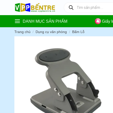
Skip
Tìm
kiếm
to
sản
content
phẩm
DANH MỤC SẢN PHẨM
Giấy 
Trang chủ
/
Dụng cụ văn phòng
/
Bấm Lỗ