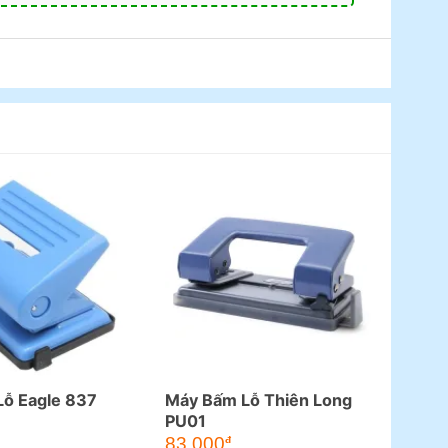
ỗ Eagle 837
Máy Bấm Lỗ Thiên Long
PU01
83.000
đ