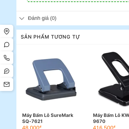
Đánh giá (0)
SẢN PHẨM TƯƠNG TỰ
Máy Bấm Lỗ SureMark
Máy Bấm Lỗ KW
SQ-7621
9670
48.000
416.500
đ
đ