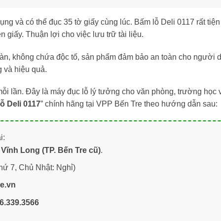
dụng và có thể đục 35 tờ giấy cùng lúc. Bấm lỗ Deli 0117 rất ti
 giấy. Thuận lợi cho việc lưu trữ tài liệu.
oàn, không chứa độc tố, sản phẩm đảm bảo an toàn cho người d
g và hiệu quả.
mỗi lần. Đây là máy đục lỗ lý tưởng cho văn phòng, trường học v
ỗ Deli 0117
” chính hãng tại VPP Bến Tre theo hướng dẫn sau:
i:
Vĩnh Long (TP. Bến Tre cũ)
.
hứ 7, Chủ Nhật: Nghỉ)
re.vn
6.339.3566