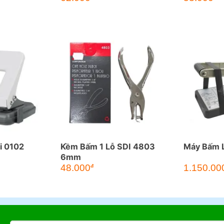
i 0102
Kềm Bấm 1 Lỗ SDI 4803
Máy Bấm 
6mm
48.000
1.150.00
đ