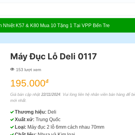
In Nhiệt K57 & K80 Mua 10 Tặng 1 Tại VPP Bến Tre
Máy Đục Lỗ Deli 0117
153 lượt xem
195.000
đ
Giá bán cập nhật
22/11/2024
. Vui lòng liên hệ nhân viên bán hàng để bi
mới nhất.
Thương hiệu:
Deli
Xuất xứ:
Trung Quốc
Loại:
Máy đục 2 lỗ 6mm cách nhau 70mm
Chất liệu:
Nhựa và Kim loại