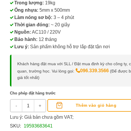
Trong lượng:
19kg
Ống nhựa:
5mm x 500mm
Làm nóng sơ bộ:
3 – 4 phút
Thời gian đóng:
~ 20 giây
Nguồn:
AC110 / 220V
Bảo hành:
12 tháng
Lưu ý:
Sản phẩm không hỗ trợ lắp đặt tận nơi
Khách hàng đặt mua với SLL / Đặt mua định kỳ cho công ty, 
096.339.3566
quan, trường học. Vui lòng gọi:
(Để được 
giá tốt nhất)
Cho phép đặt hàng trước
Máy Khoan, Đóng Chứng Từ YS-18A số lượng
Thêm vào giỏ hàng
Lưu ý: Giá bán chưa gồm VAT;
SKU:
19593683641