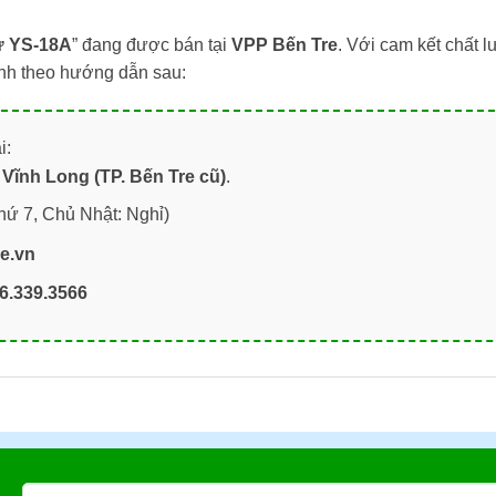
ừ YS-18A
” đang được bán tại
VPP Bến Tre
. Với cam kết chất 
anh theo hướng dẫn sau:
i:
Vĩnh Long (TP. Bến Tre cũ)
.
hứ 7, Chủ Nhật: Nghỉ)
re.vn
6.339.3566