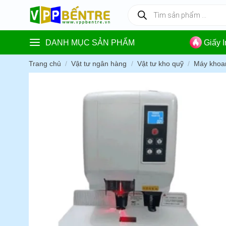
Skip
Tìm
kiếm
to
sản
content
phẩm
DANH MỤC SẢN PHẨM
Giấy 
Trang chủ
/
Vật tư ngân hàng
/
Vật tư kho quỹ
/
Máy khoa