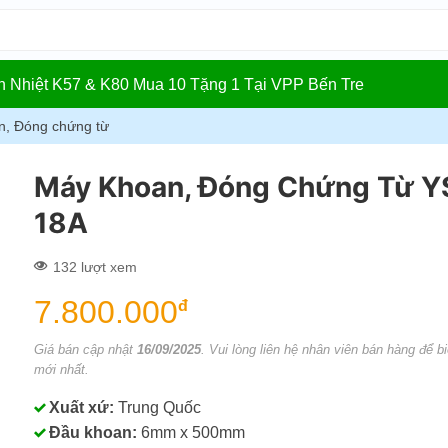
In Nhiệt K57 & K80 Mua 10 Tặng 1 Tại VPP Bến Tre
n, Đóng chứng từ
Máy Khoan, Đóng Chứng Từ Y
18A
132 lượt xem
7.800.000
đ
Giá bán cập nhật
16/09/2025
. Vui lòng liên hệ nhân viên bán hàng để bi
mới nhất.
Xuất xứ:
Trung Quốc
Đầu khoan:
6mm x 500mm