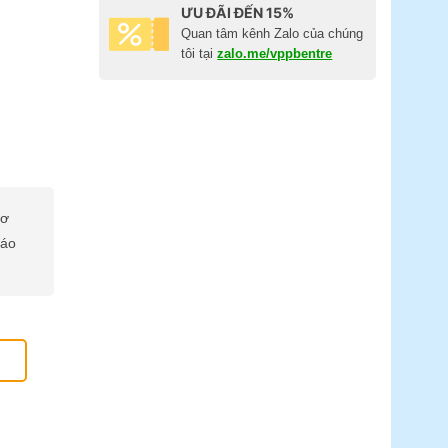
ƯU ĐÃI ĐẾN 15%
Quan tâm kênh Zalo của chúng
tôi tại
zalo.me/vppbentre
cơ
báo