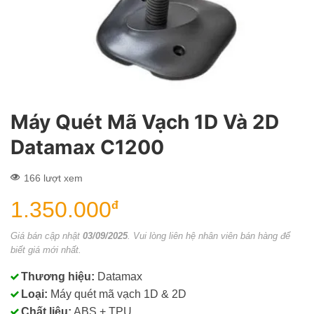
Máy Quét Mã Vạch 1D Và 2D
Datamax C1200
166 lượt xem
1.350.000
đ
Giá bán cập nhật
03/09/2025
. Vui lòng liên hệ nhân viên bán hàng để
biết giá mới nhất.
Thương hiệu:
Datamax
Loại:
Máy quét mã vạch 1D & 2D
Chất liệu:
ABS + TPU