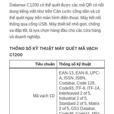
Datamax C1200 có thể quét được các mã QR có nội
dung tiếng việt như trên Căn cước công dân và có
thể quét ngay trên màn hình điện thoại. Máy kết nối
thông qua cổng USB. Máy thiết kế nhỏ gọn, chống
va đập tốt, là lựa chọn hàng đầu cho các cửa hàng
và doanh nghiệp.
THÔNG SỐ KỸ THUẬT MÁY QUÉT MÃ VẠCH
C1200
Tiêu chuẩn
Thông số kỹ thuật
EAN-13, EAN-8, UPC-
A, ISSN, ISBN,
Codabar, Code 128,
Code93, ITF-6, ITF-14,
Interleaved 2 of 5,
Mã vạch 1D
Industrial 2 of 5,
Standard 2 of 5, Matrix
2 of 5, GS1 Databar,
Code39, Code11, MSI-