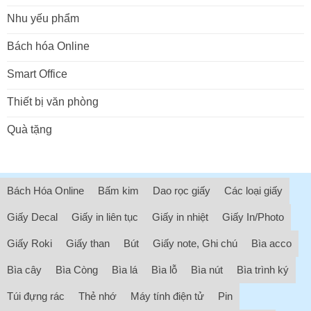
Nhu yếu phẩm
Bách hóa Online
Smart Office
Thiết bị văn phòng
Quà tặng
Bách Hóa Online
Bấm kim
Dao rọc giấy
Các loại giấy
Giấy Decal
Giấy in liên tục
Giấy in nhiệt
Giấy In/Photo
Giấy Roki
Giấy than
Bút
Giấy note, Ghi chú
Bìa acco
Bìa cây
Bìa Còng
Bìa lá
Bìa lỗ
Bìa nút
Bìa trình ký
Túi đựng rác
Thẻ nhớ
Máy tính điện tử
Pin