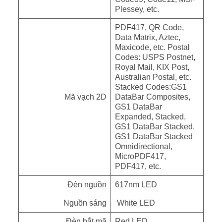
Plessey, etc.
PDF417, QR Code,
Data Matrix, Aztec,
Maxicode, etc. Postal
Codes: USPS Postnet,
Royal Mail, KIX Post,
Australian Postal, etc.
Stacked Codes:GS1
Mã vạch 2D
DataBar Composites,
GS1 DataBar
Expanded, Stacked,
GS1 DataBar Stacked,
GS1 DataBar Stacked
Omnidirectional,
MicroPDF417,
PDF417, etc.
Đèn nguồn
617nm LED
Nguồn sáng
White LED
Đèn bắt mã
Red LED