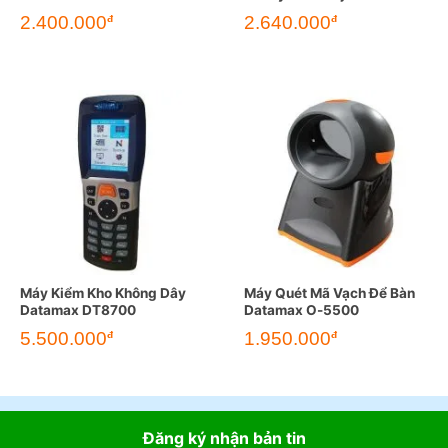
2.400.000
2.640.000
đ
đ
Máy Kiểm Kho Không Dây
Máy Quét Mã Vạch Để Bàn
Datamax DT8700
Datamax O-5500
5.500.000
1.950.000
đ
đ
Đăng ký nhận bản tin