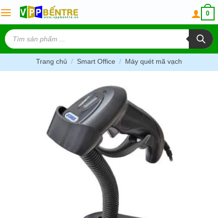
Skip
0
to
content
Tìm
kiếm
sản
phẩm
Trang chủ
/
Smart Office
/
Máy quét mã vạch