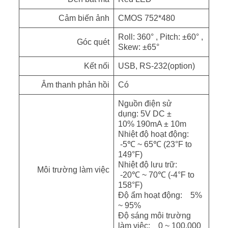
Cảm biến ảnh
CMOS 752*480
Roll: 360° , Pitch: ±60° ,
Góc quét
Skew: ±65°
Kết nối
USB, RS-232(option)
Âm thanh phản hồi
Có
Nguồn điện sử
dụng: 5V DC ±
10% 190mA ± 10m
Nhiệt độ hoạt động:
-5℃ ~ 65℃ (23°F to
149°F)
Nhiệt độ lưu trữ:
Môi trường làm việc
-20℃ ~ 70℃ (-4°F to
158°F)
Độ ẩm hoạt động: 5%
~ 95%
Độ sáng môi trường
làm việc: 0 ~ 100,000