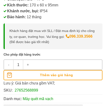
Kích thước:
170 x 60 x 95mm
Khánh nước, bụi:
IP54
Bảo hành:
12 tháng
Khách hàng đặt mua với SLL / Đặt mua định kỳ cho công
096.339.3566
ty, cơ quan, trường học. Vui lòng gọi:
(Để được báo giá tốt nhất)
Cho phép đặt hàng trước
Máy Quét Mã Vạch 1D Và 2D Datamax C1200 số lượng
Thêm vào giỏ hàng
Lưu ý: Giá bán chưa gồm VAT;
SKU:
27652568899
Danh mục:
Máy quét mã vạch