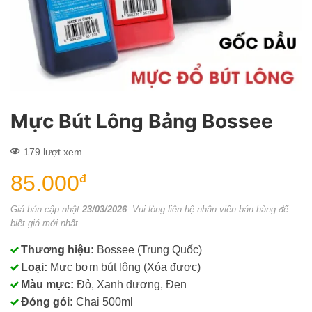
Mực Bút Lông Bảng Bossee
179 lượt xem
85.000
đ
Giá bán cập nhật
23/03/2026
. Vui lòng liên hệ nhân viên bán hàng để
biết giá mới nhất.
Thương hiệu:
Bossee (Trung Quốc)
Loại:
Mực bơm bút lông (Xóa được)
Màu mực:
Đỏ, Xanh dương, Đen
Đóng gói:
Chai 500ml