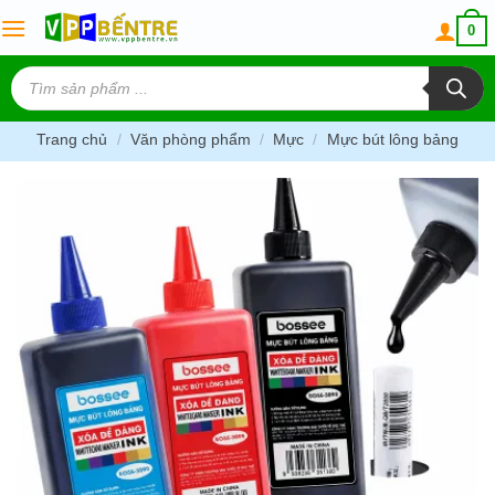
Skip
0
to
content
Tìm
kiếm
sản
phẩm
Trang chủ
/
Văn phòng phẩm
/
Mực
/
Mực bút lông bảng