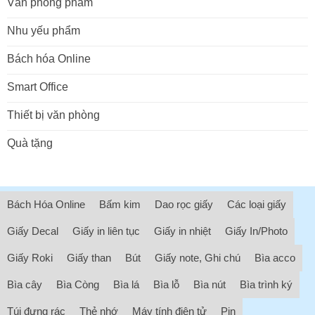
Văn phòng phẩm
Nhu yếu phẩm
Bách hóa Online
Smart Office
Thiết bị văn phòng
Quà tặng
Bách Hóa Online
Bấm kim
Dao rọc giấy
Các loại giấy
Giấy Decal
Giấy in liên tục
Giấy in nhiệt
Giấy In/Photo
Giấy Roki
Giấy than
Bút
Giấy note, Ghi chú
Bìa acco
Bìa cây
Bìa Còng
Bìa lá
Bìa lỗ
Bìa nút
Bìa trình ký
Túi đựng rác
Thẻ nhớ
Máy tính điện tử
Pin