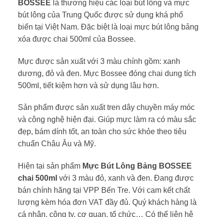
BOSSEE
là thương hiệu các loại bút lông và mực
bút lông của Trung Quốc được sử dụng khá phổ
biến tại Việt Nam. Đặc biệt là loại mực bút lông bảng
xóa được chai 500ml của Bossee.
Mực được sản xuất với 3 màu chính gồm: xanh
dương, đỏ và đen. Mực Bossee đóng chai dung tích
500ml, tiết kiệm hơn và sử dụng lâu hơn.
Sản phẩm được sản xuất tren dây chuyền máy móc
và công nghệ hiện đại. Giúp mực làm ra có màu sắc
đẹp, bám dính tốt, an toàn cho sức khỏe theo tiêu
chuẩn Châu Âu và Mỹ.
Hiện tại sản phẩm
Mực Bút Lông Bảng BOSSEE
chai 500ml
với 3 màu đỏ, xanh và đen. Đang được
bán chính hãng tại VPP Bến Tre. Với cam kết chất
lượng kèm hóa đơn VAT đầy đủ. Quý khách hàng là
cá nhân, công ty, cơ quan, tổ chức… Có thể liên hệ