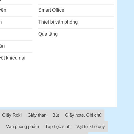
yển
Smart Office
n
Thiết bị văn phòng
Quà tặng
án
ết khiếu nại
Giấy Roki
Giấy than
Bút
Giấy note, Ghi chú
Văn phòng phẩm
Tập học sinh
Vật tư kho quỹ