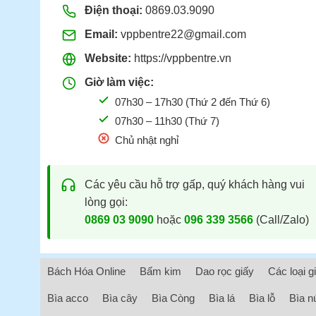
Điện thoại:
0869.03.9090
Email:
vppbentre22@gmail.com
Website:
https://vppbentre.vn
Giờ làm việc:
07h30 – 17h30 (Thứ 2 đến Thứ 6)
07h30 – 11h30 (Thứ 7)
Chủ nhật nghỉ
Các yêu cầu hỗ trợ gấp, quý khách hàng vui
lòng gọi:
0869 03 9090
hoặc
096 339 3566
(Call/Zalo)
Bách Hóa Online
Bấm kim
Dao rọc giấy
Các loại g
Bìa acco
Bìa cây
Bìa Còng
Bìa lá
Bìa lỗ
Bìa n