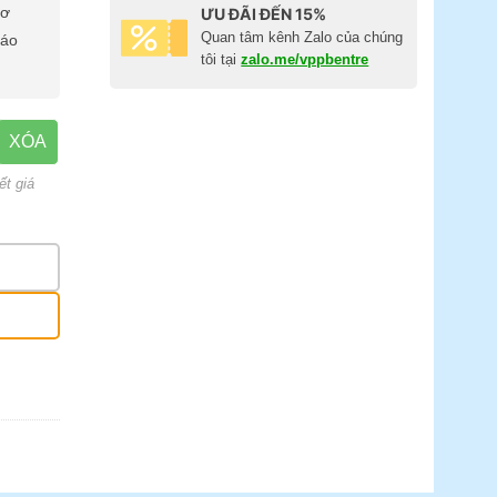
cơ
ƯU ĐÃI ĐẾN 15%
Quan tâm kênh Zalo của chúng
báo
tôi tại
zalo.me/vppbentre
XÓA
ết giá