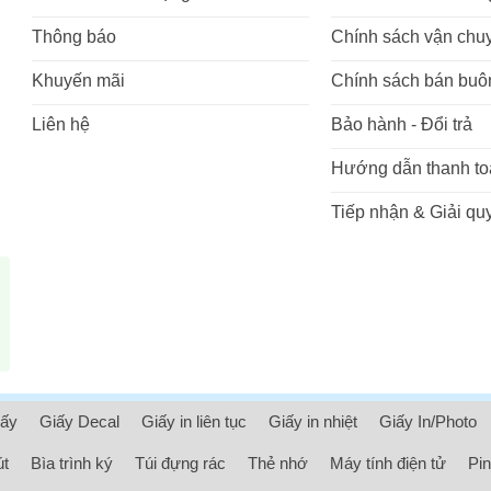
Thông báo
Chính sách vận chu
Khuyến mãi
Chính sách bán buô
Liên hệ
Bảo hành - Đổi trả
Hướng dẫn thanh to
Tiếp nhận & Giải quy
iấy
Giấy Decal
Giấy in liên tục
Giấy in nhiệt
Giấy In/Photo
út
Bìa trình ký
Túi đựng rác
Thẻ nhớ
Máy tính điện tử
Pin