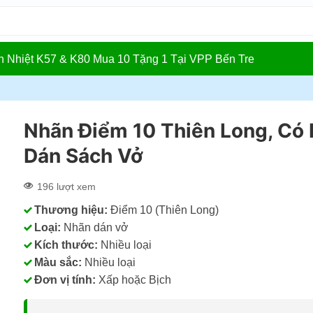
In Nhiệt K57 & K80 Mua 10 Tặng 1 Tại VPP Bến Tre
Nhãn Điểm 10 Thiên Long, Có
Dán Sách Vở
196 lượt xem
Thương hiệu:
Điểm 10 (Thiên Long)
Loại:
Nhãn dán vở
Kích thước:
Nhiều loại
Màu sắc:
Nhiều loại
Đơn vị tính:
Xấp hoặc Bịch