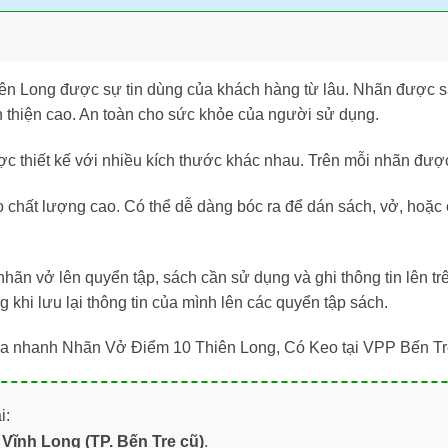
n Long được sự tin dùng của khách hàng từ lâu. Nhãn được s
n thiện cao. An toàn cho sức khỏe của người sử dụng.
c thiết kế với nhiều kích thước khác nhau. Trên mỗi nhãn được 
 chất lượng cao. Có thể dễ dàng bóc ra để dán sách, vở, hoặc c
nhãn vở lên quyển tập, sách cần sử dụng và ghi thông tin lên t
g khi lưu lại thông tin của mình lên các quyển tập sách.
mua nhanh Nhãn Vở Điểm 10 Thiên Long, Có Keo tại VPP Bến T
i:
Vĩnh Long (TP. Bến Tre cũ)
.