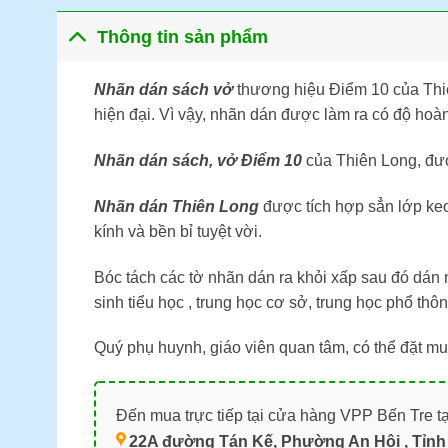
Thông tin sản phẩm
Nhãn dán sách vở
thương hiệu Điểm 10 của Thiê
hiện đại. Vì vậy, nhãn dán được làm ra có độ hoà
Nhãn dán sách, vở Điểm 10
của Thiên Long, đượ
Nhãn dán Thiên Long
được tích hợp sẳn lớp keo
kính và bền bỉ tuyệt vời.
Bóc tách các tờ nhãn dán ra khỏi xấp sau đó dán 
sinh tiểu học , trung học cơ sở, trung học phổ thôn
Quý phụ huynh, giáo viên quan tâm, có thể đặt 
Đến mua trực tiếp tại cửa hàng VPP Bến Tre tạ
22A đường Tán Kế, Phường An Hội , Tỉnh 