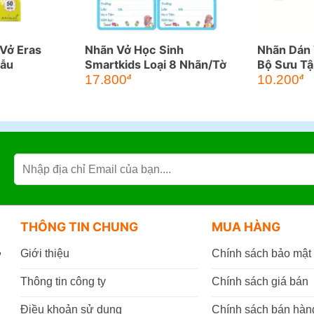
Vở Eras
Nhãn Vở Học Sinh
Nhãn Dán 
Mẫu
Smartkids Loại 8 Nhãn/Tờ
Bộ Sưu Tậ
17.800
10.200
đ
đ
THÔNG TIN CHUNG
MUA HÀNG
,
Giới thiệu
Chính sách bảo mật
Thông tin công ty
Chính sách giá bán
Điều khoản sử dụng
Chính sách bán hàn