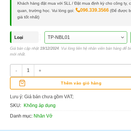
Khách hàng đặt mua với SLL / Đặt mua định kỳ cho công ty, 
096.339.3566
quan, trường học. Vui lòng gọi:
(Để được 
giá tốt nhất)
Loại
Giá bán cập nhật
19/12/2024
. Vui lòng liên hệ nhân viên bán hàng để bi
mới nhất.
Nhãn Điểm 10 Thiên Long, Có Keo Dán Sách Vở số lượng
Thêm vào giỏ hàng
Lưu ý: Giá bán chưa gồm VAT;
SKU:
Không áp dụng
Danh mục:
Nhãn Vở