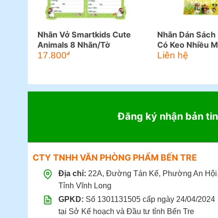
Nhãn Vở Smartkids Cute
Nhãn Dán Sách 
Animals 8 Nhãn/Tờ
Có Keo Nhiều 
17.800
Liên hệ
đ
Đăng ký nhận bản tin
CTY TNHH VĂN PHÒNG PHẨM BẾN TRE
Địa chỉ:
22A, Đường Tán Kế, Phường An Hội
Tỉnh Vĩnh Long
GPKD:
Số 1301131505 cấp ngày 24/04/2024
tại Sở Kế hoạch và Đầu tư tỉnh Bến Tre