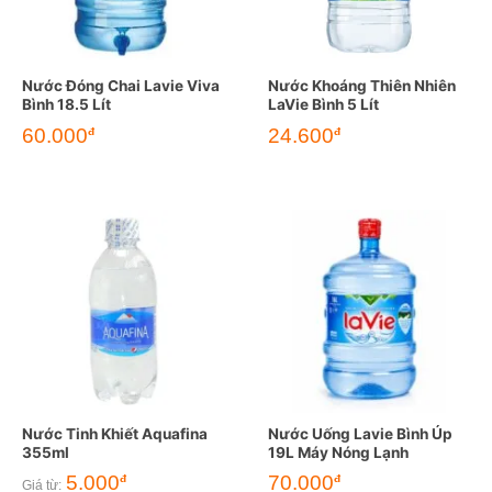
Nước Đóng Chai Lavie Viva
Nước Khoáng Thiên Nhiên
Bình 18.5 Lít
LaVie Bình 5 Lít
60.000
24.600
đ
đ
Nước Tinh Khiết Aquafina
Nước Uống Lavie Bình Úp
355ml
19L Máy Nóng Lạnh
5.000
70.000
đ
đ
Giá từ: