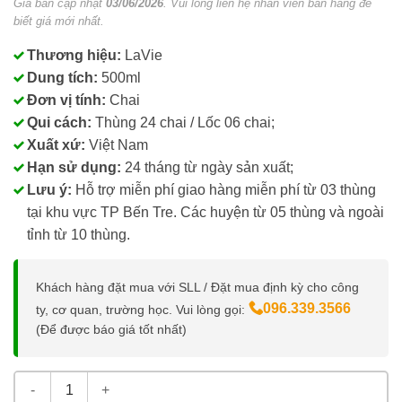
Giá bán cập nhật
03/06/2026
. Vui lòng liên hệ nhân viên bán hàng để
biết giá mới nhất.
Thương hiệu:
LaVie
Dung tích:
500ml
Đơn vị tính:
Chai
Qui cách:
Thùng 24 chai / Lốc 06 chai;
Xuất xứ:
Việt Nam
Hạn sử dụng:
24 tháng từ ngày sản xuất;
Lưu ý:
Hỗ trợ miễn phí giao hàng miễn phí từ 03 thùng
tại khu vực TP Bến Tre. Các huyện từ 05 thùng và ngoài
tỉnh từ 10 thùng.
Khách hàng đặt mua với SLL / Đặt mua định kỳ cho công
096.339.3566
ty, cơ quan, trường học. Vui lòng gọi:
(Để được báo giá tốt nhất)
Nước Khoáng Thiên Nhiên LaVie 500ml số lượng