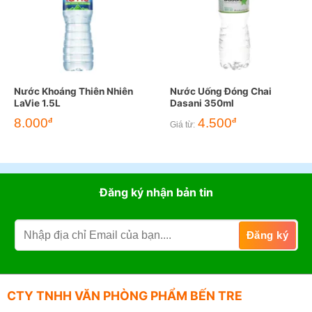
Nước Khoáng Thiên Nhiên
Nước Uống Đóng Chai
LaVie 1.5L
Dasani 350ml
8.000
4.500
đ
đ
Giá từ:
Đăng ký nhận bản tin
CTY TNHH VĂN PHÒNG PHẨM BẾN TRE