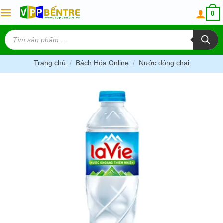
Skip
0
to
content
Tìm
kiếm
sản
phẩm
Trang chủ
/
Bách Hóa Online
/
Nước đóng chai