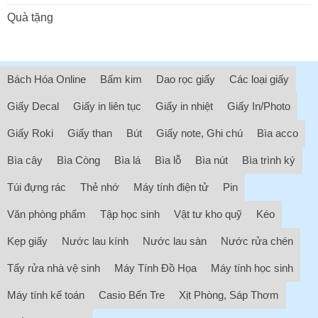
Quà tặng
Bách Hóa Online
Bấm kim
Dao rọc giấy
Các loại giấy
Giấy Decal
Giấy in liên tục
Giấy in nhiệt
Giấy In/Photo
Giấy Roki
Giấy than
Bút
Giấy note, Ghi chú
Bìa acco
Bìa cây
Bìa Còng
Bìa lá
Bìa lỗ
Bìa nút
Bìa trình ký
Túi đựng rác
Thẻ nhớ
Máy tính điện tử
Pin
Văn phòng phẩm
Tập học sinh
Vật tư kho quỹ
Kéo
Kẹp giấy
Nước lau kính
Nước lau sàn
Nước rửa chén
Tẩy rửa nhà vệ sinh
Máy Tính Đồ Họa
Máy tính học sinh
Máy tính kế toán
Casio Bến Tre
Xịt Phòng, Sáp Thơm