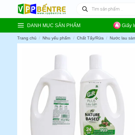
Skip
Tìm
kiếm
to
sản
content
phẩm
DANH MỤC SẢN PHẨM
Giấy 
Trang chủ
/
Nhu yếu phẩm
/
Chất Tẩy/Rửa
/
Nước lau sà