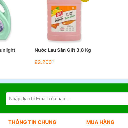
unlight
Nước Lau Sàn Gift 3.8 Kg
Giá
Giá
83.200
đ
gốc
hiện
là:
tại
105.000đ.
là:
83.200đ.
THÔNG TIN CHUNG
MUA HÀNG