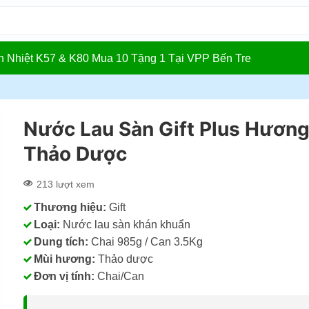
In Nhiệt K57 & K80 Mua 10 Tặng 1 Tại VPP Bến Tre
n
Nước Lau Sàn Gift Plus Hươn
Thảo Dược
213 lượt xem
Thương hiệu:
Gift
Loại:
Nước lau sàn khán khuẩn
Dung tích:
Chai 985g / Can 3.5Kg
Mùi hương:
Thảo dược
Đơn vị tính:
Chai/Can