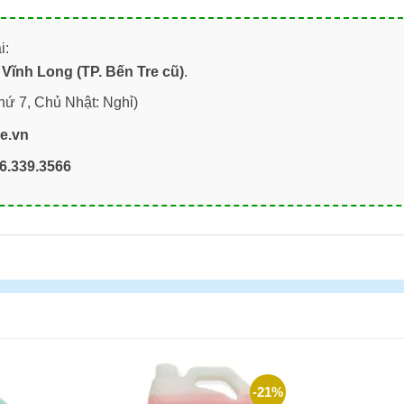
i:
Vĩnh Long (TP. Bến Tre cũ)
.
hứ 7, Chủ Nhật: Nghỉ)
re.vn
6.339.3566
-21%