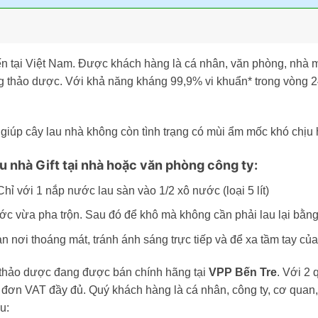
iến tại Việt Nam. Được khách hàng là cá nhân, văn phòng, nhà 
thảo dược. Với khả năng kháng 99,9% vi khuẩn* trong vòng 24
 giúp cây lau nhà không còn tình trạng có mùi ẩm mốc khó chịu 
au nhà Gift tại nhà hoặc văn phòng công ty:
ỉ với 1 nắp nước lau sàn vào 1/2 xô nước (loại 5 lít)
ước vừa pha trộn. Sau đó để khô mà không cần phải lau lại bằng
 nơi thoáng mát, tránh ánh sáng trực tiếp và để xa tầm tay của
 thảo dược đang được bán chính hãng tại
VPP Bến Tre
. Với 2
đơn VAT đầy đủ. Quý khách hàng là cá nhân, công ty, cơ quan
u: