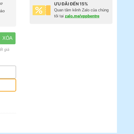
cơ
ƯU ĐÃI ĐẾN 15%
Quan tâm kênh Zalo của chúng
báo
tôi tại
zalo.me/vppbentre
XÓA
ết giá