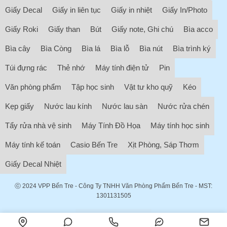
Giấy Decal
Giấy in liên tục
Giấy in nhiệt
Giấy In/Photo
Giấy Roki
Giấy than
Bút
Giấy note, Ghi chú
Bìa acco
Bìa cây
Bìa Còng
Bìa lá
Bìa lỗ
Bìa nút
Bìa trình ký
Túi đựng rác
Thẻ nhớ
Máy tính điện tử
Pin
Văn phòng phẩm
Tập học sinh
Vật tư kho quỹ
Kéo
Kẹp giấy
Nước lau kính
Nước lau sàn
Nước rửa chén
Tẩy rửa nhà vệ sinh
Máy Tính Đồ Họa
Máy tính học sinh
Máy tính kế toán
Casio Bến Tre
Xịt Phòng, Sáp Thơm
Giấy Decal Nhiệt
ⓒ 2024
VPP Bến Tre
- Công Ty TNHH Văn Phòng Phẩm Bến Tre - MST:
1301131505