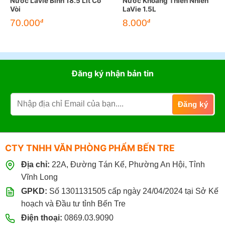
Nước Lavie Bình 18.5 Lít Có
Nước Khoáng Thiên Nhiên
Vòi
LaVie 1.5L
70.000
8.000
đ
đ
Đăng ký nhận bản tin
CTY TNHH VĂN PHÒNG PHẨM BẾN TRE
Địa chỉ:
22A, Đường Tán Kế, Phường An Hội, Tỉnh
Vĩnh Long
GPKD:
Số 1301131505 cấp ngày 24/04/2024 tại Sở Kế
hoạch và Đầu tư tỉnh Bến Tre
Điện thoại:
0869.03.9090