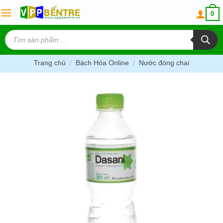
Skip
0
to
content
Tìm
kiếm
sản
phẩm
Trang chủ
/
Bách Hóa Online
/
Nước đóng chai