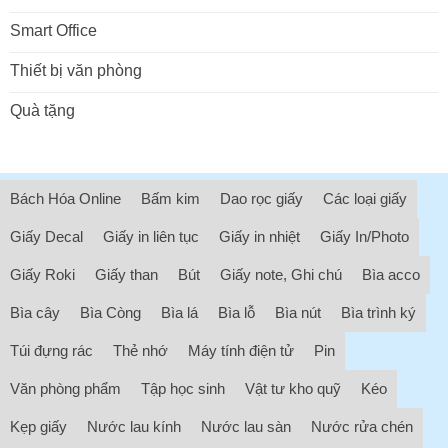
Smart Office
Thiết bị văn phòng
Quà tặng
Bách Hóa Online
Bấm kim
Dao rọc giấy
Các loại giấy
Giấy Decal
Giấy in liên tục
Giấy in nhiệt
Giấy In/Photo
Giấy Roki
Giấy than
Bút
Giấy note, Ghi chú
Bìa acco
Bìa cây
Bìa Còng
Bìa lá
Bìa lỗ
Bìa nút
Bìa trình ký
Túi đựng rác
Thẻ nhớ
Máy tính điện tử
Pin
Văn phòng phẩm
Tập học sinh
Vật tư kho quỹ
Kéo
Kẹp giấy
Nước lau kính
Nước lau sàn
Nước rửa chén