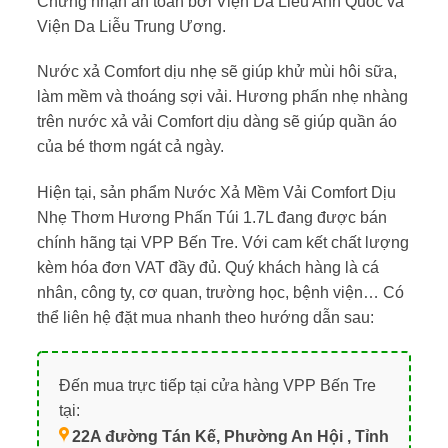
Chứng nhận an toàn bởi Viện Da Liễu Anh Quốc và
Viện Da Liễu Trung Ương.
Nước xả Comfort dịu nhẹ sẽ giúp khử mùi hôi sữa,
làm mềm và thoáng sợi vải. Hương phấn nhẹ nhàng
trên nước xả vải Comfort dịu dàng sẽ giúp quần áo
của bé thơm ngát cả ngày.
Hiện tại, sản phẩm Nước Xả Mềm Vải Comfort Dịu
Nhẹ Thơm Hương Phấn Túi 1.7L đang được bán
chính hãng tại VPP Bến Tre. Với cam kết chất lượng
kèm hóa đơn VAT đầy đủ. Quý khách hàng là cá
nhân, công ty, cơ quan, trường học, bệnh viện… Có
thể liên hệ đặt mua nhanh theo hướng dẫn sau:
Đến mua trực tiếp tại cửa hàng VPP Bến Tre
tại:
22A đường Tán Kế, Phường An Hội , Tỉnh