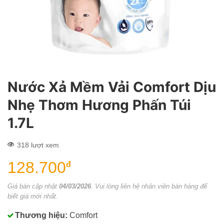
Nước Xả Mềm Vải Comfort Dịu
Nhẹ Thơm Hương Phấn Túi
1.7L
318 lượt xem
128.700
đ
Giá bán cập nhật
04/03/2026
. Vui lòng liên hệ nhân viên bán hàng để
biết giá mới nhất.
Thương hiệu:
Comfort