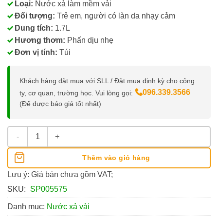
Loại:
Nước xả làm mềm vải
Đối tượng:
Trẻ em, người có làn da nhạy cảm
Dung tích:
1.7L
Hương thơm:
Phấn dịu nhẹ
Đơn vị tính:
Túi
Khách hàng đặt mua với SLL / Đặt mua định kỳ cho công
096.339.3566
ty, cơ quan, trường học. Vui lòng gọi:
(Để được báo giá tốt nhất)
Nước Xả Mềm Vải Comfort Dịu Nhẹ Thơm Hương Phấn Túi 1.7L
Thêm vào giỏ hàng
Lưu ý: Giá bán chưa gồm VAT;
SKU:
SP005575
Danh mục:
Nước xả vải