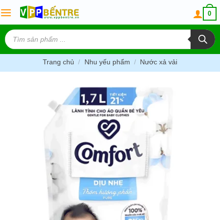
Skip
0
to
content
Tìm
kiếm
sản
phẩm
Trang chủ
/
Nhu yếu phẩm
/
Nước xả vải