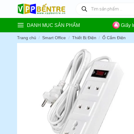
Skip
Tìm
kiếm
to
sản
content
phẩm
DANH MỤC SẢN PHẨM
Giấy 
Trang chủ
/
Smart Office
/
Thiết Bị Điện
/
Ổ Cắm Điện