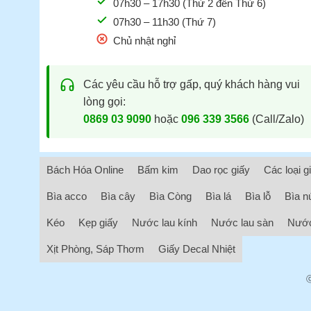
07h30 – 17h30 (Thứ 2 đến Thứ 6)
07h30 – 11h30 (Thứ 7)
Chủ nhật nghỉ
Các yêu cầu hỗ trợ gấp, quý khách hàng vui
lòng gọi:
0869 03 9090
hoặc
096 339 3566
(Call/Zalo)
Bách Hóa Online
Bấm kim
Dao rọc giấy
Các loại g
Bìa acco
Bìa cây
Bìa Còng
Bìa lá
Bìa lỗ
Bìa n
Kéo
Kẹp giấy
Nước lau kính
Nước lau sàn
Nước
Xịt Phòng, Sáp Thơm
Giấy Decal Nhiệt