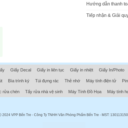
Hướng dẫn thanh to
Tiếp nhận & Giải quy
iấy
Giấy Decal
Giấy in liên tục
Giấy in nhiệt
Giấy In/Photo
út
Bìa trình ký
Túi đựng rác
Thẻ nhớ
Máy tính điện tử
Pin
 rửa chén
Tẩy rửa nhà vệ sinh
Máy Tính Đồ Họa
Máy tính h
ⓒ 2024
VPP Bến Tre
- Công Ty TNHH Văn Phòng Phẩm Bến Tre - MST: 13011315