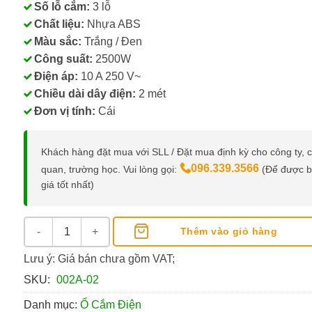
Số lỗ cắm:
3 lỗ
Chất liệu:
Nhựa ABS
Màu sắc:
Trắng / Đen
Công suất:
2500W
Điện áp:
10 A 250 V~
Chiều dài dây điện:
2 mét
Đơn vị tính:
Cái
Khách hàng đặt mua với SLL / Đặt mua định kỳ cho công ty, 
096.339.3566
quan, trường học. Vui lòng gọi:
(Để được 
giá tốt nhất)
Ổ Cắm Điện Quang, 3 Lỗ, Dây 2 Mét số lượng
Thêm vào giỏ hàng
Lưu ý: Giá bán chưa gồm VAT;
SKU:
002A-02
Danh mục:
Ổ Cắm Điện