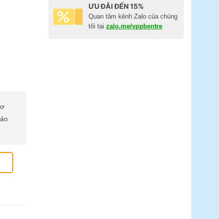
ƯU ĐÃI ĐẾN 15%
Quan tâm kênh Zalo của chúng
tôi tại
zalo.me/vppbentre
cơ
báo