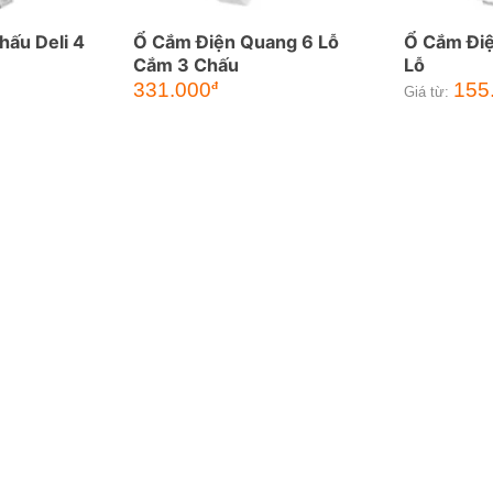
hấu Deli 4
Ổ Cắm Điện Quang 6 Lỗ
Ổ Cắm Điệ
Cắm 3 Chấu
Lỗ
331.000
155
đ
Giá từ: