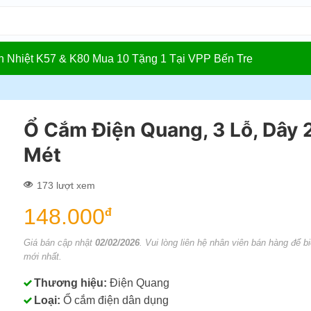
In Nhiệt K57 & K80 Mua 10 Tặng 1 Tại VPP Bến Tre
Ổ Cắm Điện Quang, 3 Lỗ, Dây 
Mét
173 lượt xem
148.000
đ
Giá bán cập nhật
02/02/2026
. Vui lòng liên hệ nhân viên bán hàng để bi
mới nhất.
Thương hiệu:
Điện Quang
Loại:
Ổ cắm điện dân dụng