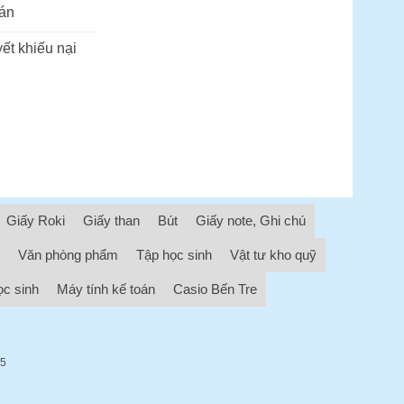
án
ết khiếu nại
Giấy Roki
Giấy than
Bút
Giấy note, Ghi chú
Văn phòng phẩm
Tập học sinh
Vật tư kho quỹ
ọc sinh
Máy tính kế toán
Casio Bến Tre
05