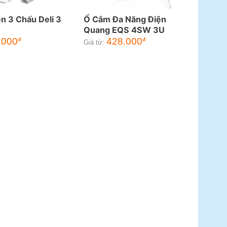
n 3 Chấu Deli 3
Ổ Cắm Đa Năng Điện
Quang EQS 4SW 3U
.000
428.000
đ
đ
Giá từ: