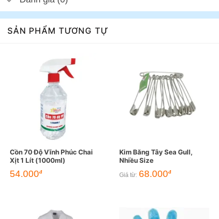
SẢN PHẨM TƯƠNG TỰ
Cồn 70 Độ Vĩnh Phúc Chai
Kim Băng Tây Sea Gull,
Xịt 1 Lít (1000ml)
Nhiều Size
54.000
68.000
đ
đ
Giá từ: