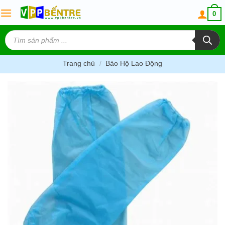
Skip
0
to
content
Tìm
kiếm
sản
phẩm
Trang chủ
/
Bảo Hộ Lao Động