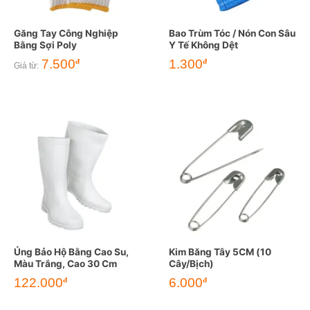
Găng Tay Công Nghiệp
Bao Trùm Tóc / Nón Con Sâu
Bằng Sợi Poly
Y Tế Không Dệt
7.500
1.300
đ
đ
Giá từ:
Ủng Bảo Hộ Bằng Cao Su,
Kim Băng Tây 5CM (10
Màu Trắng, Cao 30 Cm
Cây/Bịch)
122.000
6.000
đ
đ