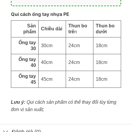
Qui cách ống tay nhựa PE
Sản
Thun bo
Thun bo
Chiều dài
phẩm
trê
n
dưới
Ống tay
30cm
24cm
18cm
30
Ống tay
40cm
24cm
18cm
40
Ống tay
45cm
24cm
18cm
45
Lưu ý:
Qui cách sản phẩm có thể thay đổi tùy từng
đơn vị sản xuất;
Đánh giá (0)