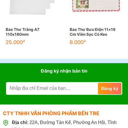
Bao Thư Trắng A7
Bao Thư Bưu Điện 11×19
110x180mm
Cm Viền Sọc Có Keo
25.000
8.000
đ
đ
Đăng ký nhận bản tin
CTY TNHH VĂN PHÒNG PHẨM BẾN TRE
Địa chỉ:
22A, Đường Tán Kế, Phường An Hội, Tỉnh