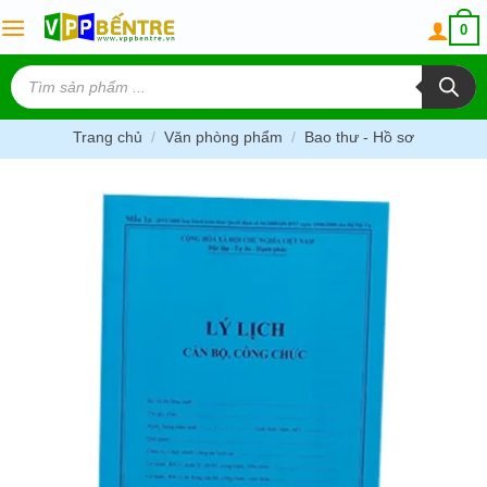
Skip
0
to
content
Tìm
kiếm
sản
phẩm
Trang chủ
/
Văn phòng phẩm
/
Bao thư - Hồ sơ