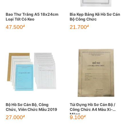
Bao Thư Trắng A5 18x24cm
Bìa Kẹp Bảng Kê Hồ Sơ Cán
Loại Tốt Có Keo
Bộ Công Chức
47.500
21.700
đ
đ
Bộ Hồ Sơ Cán Bộ, Công
Túi Đựng Hồ Sơ Cán Bộ /
Chức, Viên Chức Mẫu 2019
Công Chức A4 Màu Xi-
Măng
27.000
9.100
đ
đ