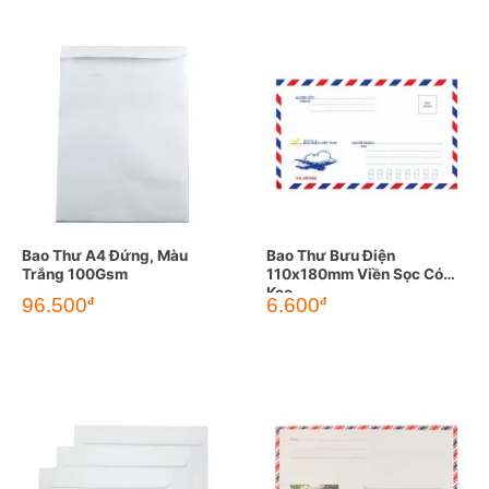
Bao Thư A4 Đứng, Màu
Bao Thư Bưu Điện
Trắng 100Gsm
110x180mm Viền Sọc Có
Keo
96.500
6.600
đ
đ