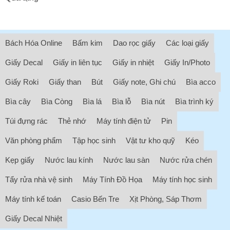
Bách Hóa Online
Bấm kim
Dao rọc giấy
Các loại giấy
Giấy Decal
Giấy in liên tục
Giấy in nhiệt
Giấy In/Photo
Giấy Roki
Giấy than
Bút
Giấy note, Ghi chú
Bìa acco
Bìa cây
Bìa Còng
Bìa lá
Bìa lỗ
Bìa nút
Bìa trình ký
Túi đựng rác
Thẻ nhớ
Máy tính điện tử
Pin
Văn phòng phẩm
Tập học sinh
Vật tư kho quỹ
Kéo
Kẹp giấy
Nước lau kính
Nước lau sàn
Nước rửa chén
Tẩy rửa nhà vệ sinh
Máy Tính Đồ Họa
Máy tính học sinh
Máy tính kế toán
Casio Bến Tre
Xịt Phòng, Sáp Thơm
Giấy Decal Nhiệt