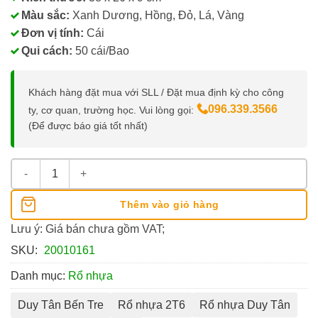
Màu sắc:
Xanh Dương, Hồng, Đỏ, Lá, Vàng
Đơn vị tính:
Cái
Qui cách:
50 cái/Bao
Khách hàng đặt mua với SLL / Đặt mua định kỳ cho công
096.339.3566
ty, cơ quan, trường học. Vui lòng gọi:
(Để được báo giá tốt nhất)
Rổ Nhựa Chữ Nhật 2T6 38x26x9CM số lượng
Thêm vào giỏ hàng
Lưu ý: Giá bán chưa gồm VAT;
SKU:
20010161
Danh mục:
Rổ nhựa
Duy Tân Bến Tre
Rổ nhựa 2T6
Rổ nhựa Duy Tân