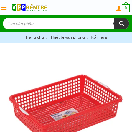
Skip
0
to
content
Tìm
kiếm
sản
phẩm
Trang chủ
/
Thiết bị văn phòng
/
Rổ nhựa