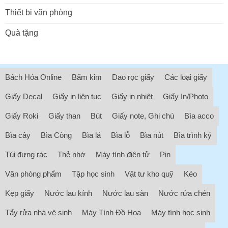
Thiết bị văn phòng
Quà tặng
Bách Hóa Online
Bấm kim
Dao rọc giấy
Các loại giấy
Giấy Decal
Giấy in liên tục
Giấy in nhiệt
Giấy In/Photo
Giấy Roki
Giấy than
Bút
Giấy note, Ghi chú
Bìa acco
Bìa cây
Bìa Còng
Bìa lá
Bìa lỗ
Bìa nút
Bìa trình ký
Túi đựng rác
Thẻ nhớ
Máy tính điện tử
Pin
Văn phòng phẩm
Tập học sinh
Vật tư kho quỹ
Kéo
Kẹp giấy
Nước lau kính
Nước lau sàn
Nước rửa chén
Tẩy rửa nhà vệ sinh
Máy Tính Đồ Họa
Máy tính học sinh