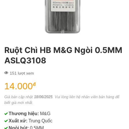
Ruột Chì HB M&G Ngòi 0.5MM
ASLQ3108
151 lượt xem
14.000
đ
Giá bán cập nhật
18/06/2025
. Vui lòng liên hệ nhân viên bán hàng để
biết giá mới nhất.
Thương hiệu:
M&G
Xuất xứ:
Trung Quốc
Ngòi bút:
0.5MM