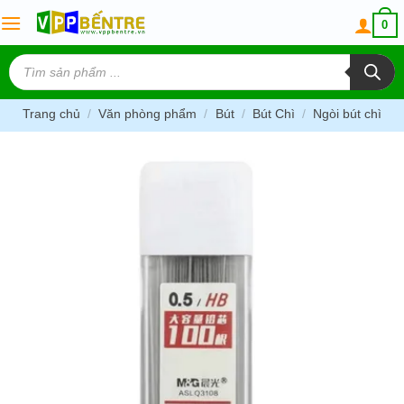
Skip
0
to
content
Tìm
kiếm
sản
phẩm
Trang chủ
/
Văn phòng phẩm
/
Bút
/
Bút Chì
/
Ngòi bút chì