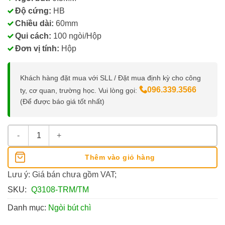
Độ cứng:
HB
Chiều dài:
60mm
Qui cách:
100 ngòi/Hộp
Đơn vị tính:
Hộp
Khách hàng đặt mua với SLL / Đặt mua định kỳ cho công
096.339.3566
ty, cơ quan, trường học. Vui lòng gọi:
(Để được báo giá tốt nhất)
Ruột Chì HB M&G Ngòi 0.5MM ASLQ3108 số lượng
Thêm vào giỏ hàng
Lưu ý: Giá bán chưa gồm VAT;
SKU:
Q3108-TRM/TM
Danh mục:
Ngòi bút chì