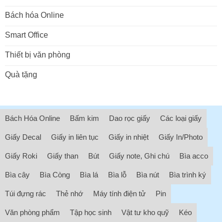
Bách hóa Online
Smart Office
Thiết bị văn phòng
Quà tặng
Bách Hóa Online
Bấm kim
Dao rọc giấy
Các loại giấy
Giấy Decal
Giấy in liên tục
Giấy in nhiệt
Giấy In/Photo
Giấy Roki
Giấy than
Bút
Giấy note, Ghi chú
Bìa acco
Bìa cây
Bìa Còng
Bìa lá
Bìa lỗ
Bìa nút
Bìa trình ký
Túi đựng rác
Thẻ nhớ
Máy tính điện tử
Pin
Văn phòng phẩm
Tập học sinh
Vật tư kho quỹ
Kéo