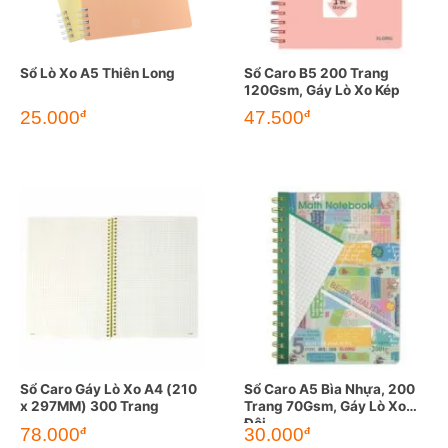
Sổ Lò Xo A5 Thiên Long
Sổ Caro B5 200 Trang
120Gsm, Gáy Lò Xo Kép
25.000
47.500
đ
đ
Sổ Caro Gáy Lò Xo A4 (210
Sổ Caro A5 Bìa Nhựa, 200
x 297MM) 300 Trang
Trang 70Gsm, Gáy Lò Xo
Đôi
78.000
30.000
đ
đ