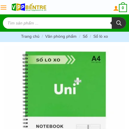
Skip
0
to
content
Tìm
kiếm
sản
phẩm
Trang chủ
/
Văn phòng phẩm
/
Sổ
/
Sổ lò xo