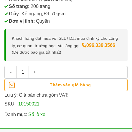
Số trang:
200 trang
Giấy:
Kẻ ngang, ĐL 70gsm
Đơn vị tính:
Quyển
Khách hàng đặt mua với SLL / Đặt mua định kỳ cho công
096.339.3566
ty, cơ quan, trường học. Vui lòng gọi:
(Để được báo giá tốt nhất)
Sổ Lò Xo A4 200 Trang Uni Plus, Giấy Kẻ Ngang 70Gsm số lượ
Thêm vào giỏ hàng
Lưu ý: Giá bán chưa gồm VAT;
SKU:
10150021
Danh mục:
Sổ lò xo