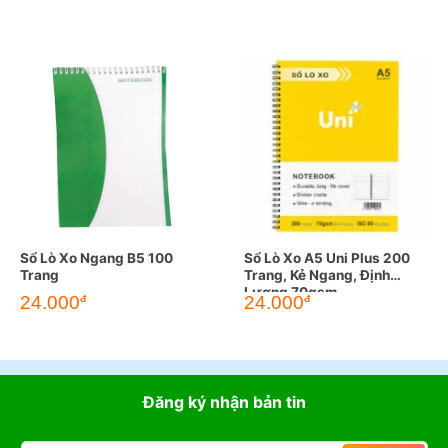
Sổ Lò Xo Ngang B5 100
Sổ Lò Xo A5 Uni Plus 200
Trang
Trang, Kẻ Ngang, Định
Lượng 70gsm
24.000
24.000
đ
đ
Đăng ký nhận bản tin